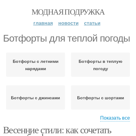
МОДНАЯ ПОДРУЖКА
главная
новости
статьи
Ботфорты для теплой погоды
Ботфорты с летними
Ботфорты в теплую
нарядами
погоду
Ботфорты с джинсами
Ботфорты с шортами
Показать все
Весенние стили: как сочетать
Ботфорты на
Ботфорты из черной
устойчивом каблуке
или