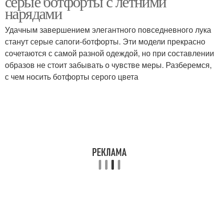
серые ботфорты с летними
нарядами
Удачным завершением элегантного повседневного лука
Ботфорты с летними
станут серые сапоги-ботфорты. Эти модели прекрасно
Серые ботфорты
обувью
сочетаются с самой разной одеждой, но при составлении
образов не стоит забывать о чувстве меры. Разберемся,
с чем носить ботфорты серого цвета