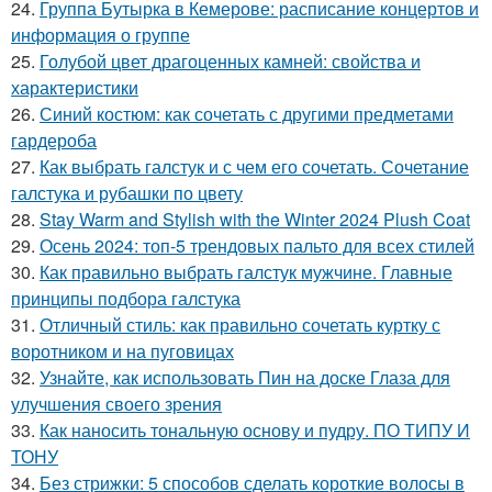
24.
Группа Бутырка в Кемерове: расписание концертов и
информация о группе
25.
Голубой цвет драгоценных камней: свойства и
характеристики
26.
Синий костюм: как сочетать с другими предметами
гардероба
27.
Как выбрать галстук и с чем его сочетать. Сочетание
галстука и рубашки по цвету
28.
Stay Warm and Stylish with the Winter 2024 Plush Coat
29.
Осень 2024: топ-5 трендовых пальто для всех стилей
30.
Как правильно выбрать галстук мужчине. Главные
принципы подбора галстука
31.
Отличный стиль: как правильно сочетать куртку с
воротником и на пуговицах
32.
Узнайте, как использовать Пин на доске Глаза для
улучшения своего зрения
33.
Как наносить тональную основу и пудру. ПО ТИПУ И
ТОНУ
34.
Без стрижки: 5 способов сделать короткие волосы в