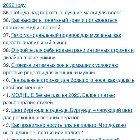
2022 году
35.
Победа над перхотью: лучшие маски для волос
36.
Как наносить тональный крем и пользоваться
спонжем. Виды спонжей
37.
Галстук - идеальный подарок для мужчины: как
сделать правильный выбор
38.
Откройте для себя новые грани интимных стрижек и
дизайна в зоне бикини
39.
Стрижка интимных зон в домашних условиях:
простые рецепты для женщин и мужчин
40.
Гениальные стрижки для большого носа: как сделать
свой нос меньше
41.
МОДНЫЕ белые платья 2023. Белое платье:
разнообразие стилей
42.
Цвет бургунди в одежде. Бургунди – чарующий цвет
для роскошных осенних образов
43.
Как правильно носить платье пальто. Что должно
быть длиннее: платье или пальто?
44.
Уверенная интимная стрижка: простой способ