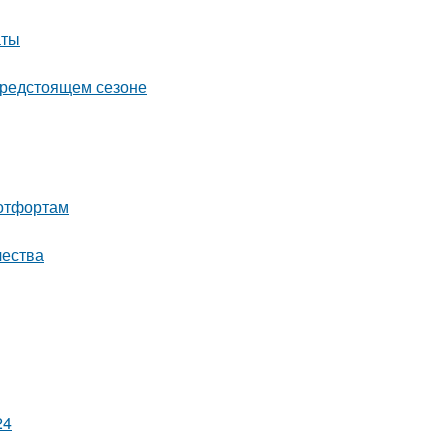
аты
предстоящем сезоне
ботфортам
чества
24