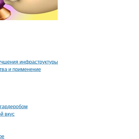
лучшения инфраструктуры
ства и применение
 гардеробом
й вкус
фе