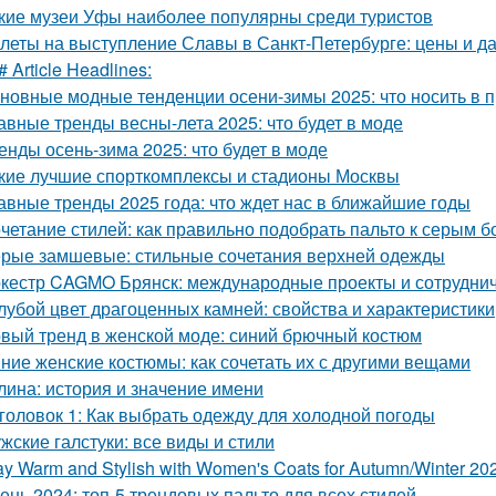
кие музеи Уфы наиболее популярны среди туристов
леты на выступление Славы в Санкт-Петербурге: цены и д
# Article Headlines:
новные модные тенденции осени-зимы 2025: что носить в 
авные тренды весны-лета 2025: что будет в моде
енды осень-зима 2025: что будет в моде
кие лучшие спорткомплексы и стадионы Москвы
авные тренды 2025 года: что ждет нас в ближайшие годы
четание стилей: как правильно подобрать пальто к серым 
рые замшевые: стильные сочетания верхней одежды
кестр CAGMO Брянск: международные проекты и сотрудни
лубой цвет драгоценных камней: свойства и характеристики
вый тренд в женской моде: синий брючный костюм
ние женские костюмы: как сочетать их с другими вещами
лина: история и значение имени
головок 1: Как выбрать одежду для холодной погоды
жские галстуки: все виды и стили
ay Warm and Stylish with Women's Coats for Autumn/Winter 20
ень 2024: топ-5 трендовых пальто для всех стилей