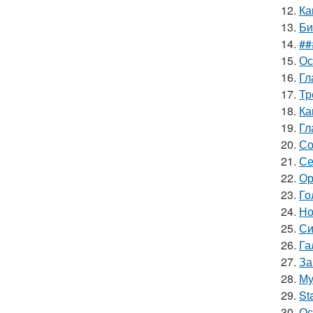
12.
Ка
13.
Би
14.
##
15.
Ос
16.
Гл
17.
Тр
18.
Ка
19.
Гл
20.
Со
21.
Се
22.
Ор
23.
Го
24.
Но
25.
Си
26.
Га
27.
За
28.
Му
29.
St
30.
Ос