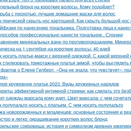
пельный блонд на короткие волосы. Кому подойдет?
рьба с перхотью: лучшие домашние маски для волос
к прической скрыть нос картошкой. Как скрыть большой нос
йфхаки по нанесению тональника. Подготовка лица к нане
способов профессионально нанести тональное.. Спонжи
авнение минеральных ванн по противопоказаниям. Минера
ическа на 1 сентября на короткие волосы: 40 идей
к носить платье-макси с верхней одеждой. С какой верхней
к стилизовать трикотажные платья зимой, чтобы выглядеть 
 фактов о Елене Гилберт. «Она не знала, что чувствует»: п
ира»
лое кружевное платье 2023. Виды кружевных нарядов
креты эффективной интимной стрижки: как сделать это без
ет одежды марсала кому идет. Цвет марсала: с чем сочетат
к полупальто носить с платьем. С чем носить полупальто
жа новорожденных и младенцев: основные состояния и ре
стро и легко: окрашивание коротких волос блонд
рельские сокровища: история и символизм древних ювели