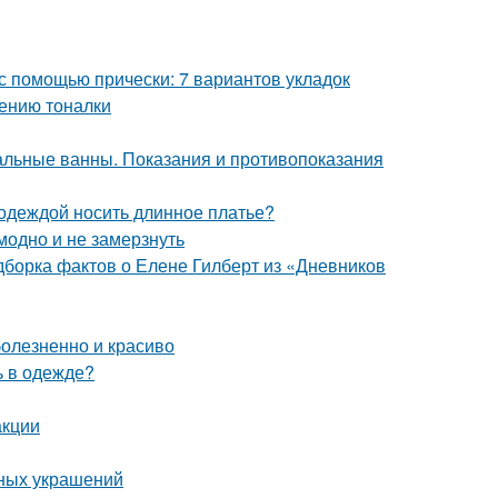
 с помощью прически: 7 вариантов укладок
сению тоналки
льные ванны. Показания и противопоказания
 одеждой носить длинное платье?
модно и не замерзнуть
одборка фактов о Елене Гилберт из «Дневников
болезненно и красиво
ь в одежде?
акции
рных украшений