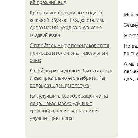
ей прежний вид
Краткая инструкция по уходу за
Многи
кожаной обувью. Гладко стелим,
Земну
долго носим: уход за обувью из
Я ока
гладкой кожи
Но да
Откройтесь миру: почему короткая
во ть
прическа и голой вид - идеальный
союз
А мы 
легче
Какой ширины должен быть галстук
дом, 
и как правильно его выбрать. Как
подобрать длину галстука
Как улучшить кровообращение на
лице. Какая маска улучшит
кровообращение, увлажнит и
улучшит цвет лица