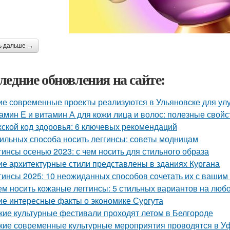
ь дальше →
ледние обновления на сайте:
ие современные проекты реализуются в Ульяновске для у
амин Е и витамин А для кожи лица и волос: полезные свой
ской код здоровья: 6 ключевых рекомендаций
тильных способа носить леггинсы: советы модницам
гинсы осенью 2023: с чем носить для стильного образа
ие архитектурные стили представлены в зданиях Кургана
гинсы 2025: 10 неожиданных способов сочетать их с вашим
ем носить кожаные леггинсы: 5 стильных вариантов на любо
ие интересные факты о экономике Сургута
кие культурные фестивали проходят летом в Белгороде
кие современные культурные мероприятия проводятся в У