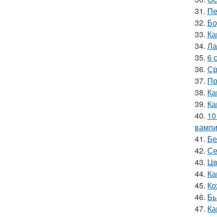
31.
Пе
32.
Бо
33.
Ка
34.
Ла
35.
6 
36.
Ср
37.
Пр
38.
Ка
39.
Ка
40.
10
вамп
41.
Бе
42.
Се
43.
Цв
44.
Ка
45.
Ко
46.
Бы
47.
Ка