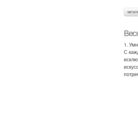
читат
Весн
1. Ум
С каж
исклю
искус
потре