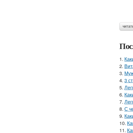
читат
Пос
1.
Как
2.
Вит
3.
Муж
4.
3 с
5.
Лег
6.
Как
7.
Лег
8.
С ч
9.
Как
10.
Ка
11.
Ка