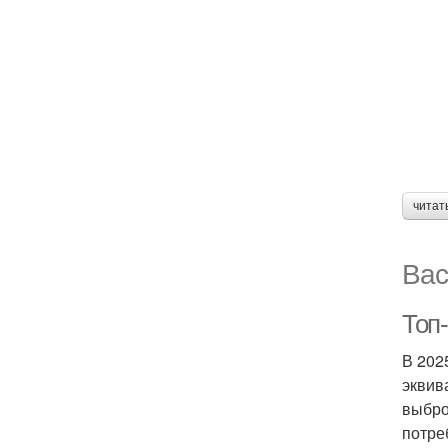
читат
Вас
Топ-
В 202
эквив
выбро
потре