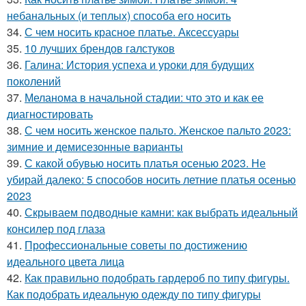
небанальных (и теплых) способа его носить
34.
С чем носить красное платье. Аксессуары
35.
10 лучших брендов галстуков
36.
Галина: История успеха и уроки для будущих
поколений
37.
Меланома в начальной стадии: что это и как ее
диагностировать
38.
С чем носить женское пальто. Женское пальто 2023:
зимние и демисезонные варианты
39.
С какой обувью носить платья осенью 2023. Не
убирай далеко: 5 способов носить летние платья осенью
2023
40.
Скрываем подводные камни: как выбрать идеальный
консилер под глаза
41.
Профессиональные советы по достижению
идеального цвета лица
42.
Как правильно подобрать гардероб по типу фигуры.
Как подобрать идеальную одежду по типу фигуры