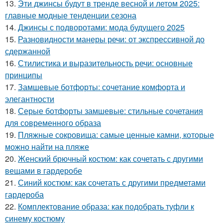
13.
Эти джинсы будут в тренде весной и летом 2025:
главные модные тенденции сезона
14.
Джинсы с подворотами: мода будущего 2025
15.
Разновидности манеры речи: от экспрессивной до
сдержанной
16.
Стилистика и выразительность речи: основные
принципы
17.
Замшевые ботфорты: сочетание комфорта и
элегантности
18.
Серые ботфорты замшевые: стильные сочетания
для современного образа
19.
Пляжные сокровища: самые ценные камни, которые
можно найти на пляже
20.
Женский брючный костюм: как сочетать с другими
вещами в гардеробе
21.
Синий костюм: как сочетать с другими предметами
гардероба
22.
Комплектование образа: как подобрать туфли к
синему костюму