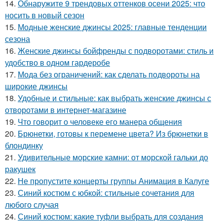
14.
Обнаружите 9 трендовых оттенков осени 2025: что
носить в новый сезон
15.
Модные женские джинсы 2025: главные тенденции
сезона
16.
Женские джинсы бойфренды с подворотами: стиль и
удобство в одном гардеробе
17.
Мода без ограничений: как сделать подвороты на
широкие джинсы
18.
Удобные и стильные: как выбрать женские джинсы с
отворотами в интернет-магазине
19.
Что говорит о человеке его манера общения
20.
Брюнетки, готовы к перемене цвета? Из брюнетки в
блондинку
21.
Удивительные морские камни: от морской гальки до
ракушек
22.
Не пропустите концерты группы Анимация в Калуге
23.
Синий костюм с юбкой: стильные сочетания для
любого случая
24.
Синий костюм: какие туфли выбрать для создания