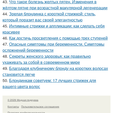
43.
Что такое болезнь желтых пятен. Изменения в
жёлтом пятне при возрастной макулярной дегенерации
44.
Зрелая блондинка с короткой стрижкой: стиль,
который поразит вас своей элегантностью
45.
Интимные стрижки и аппликации: как сделать себя
красивее
46.
Как достичь просветления с помощью трех ступеней
47.
Опасные симптомы при беременности. Симптомы
осложнений беременности
48.
Секреты женского здоровья: как правильно
ухаживать за собой в современном мире
49.
Благодаря клубничному блонду на коротких волосах
становится легче
50.
Блондинкам советуем: 17 лучших стрижек для
вашего цвета волос
© 2026 Модная подружка
Контакты
Пользовательское соглашение
Политика конфидециальности