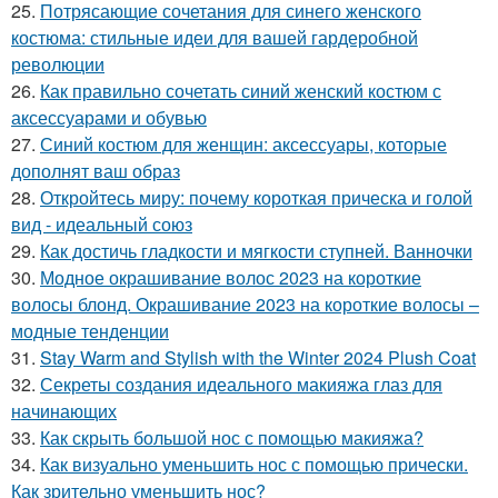
25.
Потрясающие сочетания для синего женского
костюма: стильные идеи для вашей гардеробной
революции
26.
Как правильно сочетать синий женский костюм с
аксессуарами и обувью
27.
Синий костюм для женщин: аксессуары, которые
дополнят ваш образ
28.
Откройтесь миру: почему короткая прическа и голой
вид - идеальный союз
29.
Как достичь гладкости и мягкости ступней. Ванночки
30.
Модное окрашивание волос 2023 на короткие
волосы блонд. Окрашивание 2023 на короткие волосы –
модные тенденции
31.
Stay Warm and Stylish with the Winter 2024 Plush Coat
32.
Секреты создания идеального макияжа глаз для
начинающих
33.
Как скрыть большой нос с помощью макияжа?
34.
Как визуально уменьшить нос с помощью прически.
Как зрительно уменьшить нос?