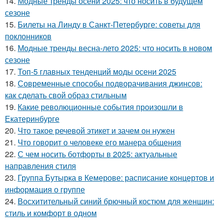
14.
Модные тренды осени 2025: что носить в будущем
сезоне
15.
Билеты на Линду в Санкт-Петербурге: советы для
поклонников
16.
Модные тренды весна-лето 2025: что носить в новом
сезоне
17.
Топ-5 главных тенденций моды осени 2025
18.
Современные способы подворачивания джинсов:
как сделать свой образ стильным
19.
Какие революционные события произошли в
Екатеринбурге
20.
Что такое речевой этикет и зачем он нужен
21.
Что говорит о человеке его манера общения
22.
С чем носить ботфорты в 2025: актуальные
направления стиля
23.
Группа Бутырка в Кемерове: расписание концертов и
информация о группе
24.
Восхитительный синий брючный костюм для женщин:
стиль и комфорт в одном