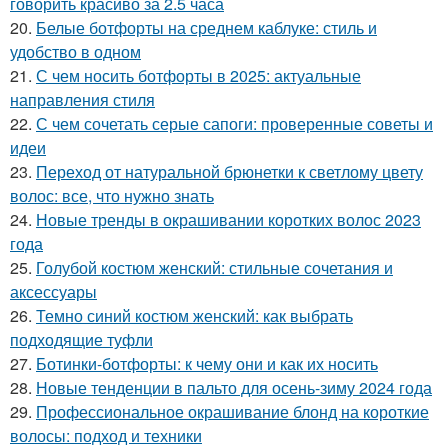
говорить красиво за 2.5 часа
20.
Белые ботфорты на среднем каблуке: стиль и
удобство в одном
21.
С чем носить ботфорты в 2025: актуальные
направления стиля
22.
С чем сочетать серые сапоги: проверенные советы и
идеи
23.
Переход от натуральной брюнетки к светлому цвету
волос: все, что нужно знать
24.
Новые тренды в окрашивании коротких волос 2023
года
25.
Голубой костюм женский: стильные сочетания и
аксессуары
26.
Темно синий костюм женский: как выбрать
подходящие туфли
27.
Ботинки-ботфорты: к чему они и как их носить
28.
Новые тенденции в пальто для осень-зиму 2024 года
29.
Профессиональное окрашивание блонд на короткие
волосы: подход и техники