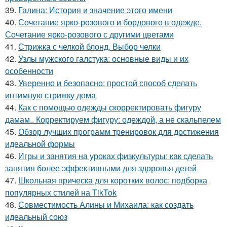
39.
Галина: История и значение этого имени
40.
Сочетание ярко-розового и бордового в одежде.
Сочетание ярко-розового с другими цветами
41.
Стрижка с челкой блонд. Выбор челки
42.
Узлы мужского галстука: основные виды и их
особенности
43.
Уверенно и безопасно: простой способ сделать
интимную стрижку дома
44.
Как с помощью одежды скорректировать фигуру
дамам.. Корректируем фигуру: одеждой, а не скальпелем
45.
Обзор лучших программ тренировок для достижения
идеальной формы
46.
Игры и занятия на уроках физкультуры: как сделать
занятия более эффективными для здоровья детей
47.
Школьная прическа для коротких волос: подборка
популярных стилей на TikTok
48.
Совместимость Алины и Михаила: как создать
идеальный союз