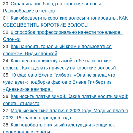
30.
Окрашивание блонд на короткие волосы.
Разнообразие оттенков
31.
Как обесцветить короткие волосы и тонировать.. КАК
ОБЕСЦВЕТИТЬ КОРОТКИЕ ВОЛОСЫ
32.
6 способов профессионально нанести тональное..
Спонжи
33.
Как наносить тональный крем и пользоваться
спонжем. Виды спонжей
34.
Как сделать прическу самой себе на короткие
волосы. Как сделать прическу на короткие волосы?
35.
10 фактов о Елене Гилберт. «Она не знала, что
чувствует»: подборка фактов о Елене Гилберт из
«Дневников вампира»
36.
Как носить платья зимой. Какие платья носить зимой:
советы стилиста
37.
Модные женские платья в 2023 году. Модные платья
2023: 15 главных трендов года
38.
Как подобрать стильный галстук для женщины:
проверенные советы