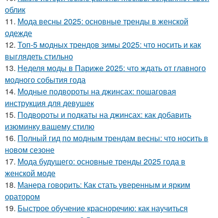
облик
11.
Мода весны 2025: основные тренды в женской
одежде
12.
Топ-5 модных трендов зимы 2025: что носить и как
выглядеть стильно
13.
Неделя моды в Париже 2025: что ждать от главного
модного события года
14.
Модные подвороты на джинсах: пошаговая
инструкция для девушек
15.
Подвороты и подкаты на джинсах: как добавить
изюминку вашему стилю
16.
Полный гид по модным трендам весны: что носить в
новом сезоне
17.
Мода будущего: основные тренды 2025 года в
женской моде
18.
Манера говорить: Как стать уверенным и ярким
оратором
19.
Быстрое обучение красноречию: как научиться