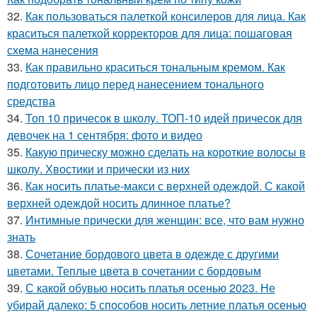
32.
Как пользоваться палеткой консилеров для лица. Как
краситься палеткой корректоров для лица: пошаговая
схема нанесения
33.
Как правильно краситься тональным кремом. Как
подготовить лицо перед нанесением тонального
средства
34.
Топ 10 причесок в школу. ТОП-10 идей причесок для
девочек на 1 сентября: фото и видео
35.
Какую прическу можно сделать на короткие волосы в
школу. Хвостики и прически из них
36.
Как носить платье-макси с верхней одеждой. С какой
верхней одеждой носить длинное платье?
37.
Интимные прически для женщин: все, что вам нужно
знать
38.
Сочетание бордового цвета в одежде с другими
цветами. Теплые цвета в сочетании с бордовым
39.
С какой обувью носить платья осенью 2023. Не
убирай далеко: 5 способов носить летние платья осенью