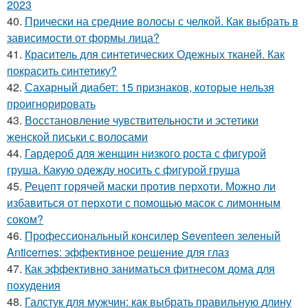
2023
40.
Прически на средние волосы с челкой. Как выбрать в
зависимости от формы лица?
41.
Краситель для синтетических Одежных тканей. Как
покрасить синтетику?
42.
Сахарный диабет: 15 признаков, которые нельзя
проигнорировать
43.
Восстановление чувствительности и эстетики
женской письки с волосами
44.
Гардероб для женщин низкого роста с фигурой
груша. Какую одежду носить с фигурой груша
45.
Рецепт горячей маски против перхоти. Можно ли
избавиться от перхоти с помощью масок с лимонным
соком?
46.
Профессиональный консилер Seventeen зеленый
Anticernes: эффективное решение для глаз
47.
Как эффективно заниматься фитнесом дома для
похудения
48.
Галстук для мужчин: как выбрать правильную длину