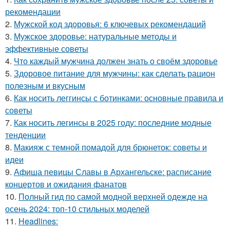
рекомендации
2.
Мужской код здоровья: 6 ключевых рекомендаций
3.
Мужское здоровье: натуральные методы и
эффективные советы
4.
Что каждый мужчина должен знать о своём здоровье
5.
Здоровое питание для мужчины: как сделать рацион
полезным и вкусным
6.
Как носить леггинсы с ботинками: основные правила и
советы
7.
Как носить легинсы в 2025 году: последние модные
тенденции
8.
Макияж с темной помадой для брюнеток: советы и
идеи
9.
Афиша певицы Славы в Архангельске: расписание
концертов и ожидания фанатов
10.
Полный гид по самой модной верхней одежде на
осень 2024: топ-10 стильных моделей
11.
Headlines: