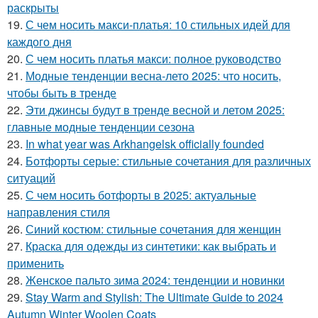
раскрыты
19.
С чем носить макси-платья: 10 стильных идей для
каждого дня
20.
С чем носить платья макси: полное руководство
21.
Модные тенденции весна-лето 2025: что носить,
чтобы быть в тренде
22.
Эти джинсы будут в тренде весной и летом 2025:
главные модные тенденции сезона
23.
In what year was Arkhangelsk officially founded
24.
Ботфорты серые: стильные сочетания для различных
ситуаций
25.
С чем носить ботфорты в 2025: актуальные
направления стиля
26.
Синий костюм: стильные сочетания для женщин
27.
Краска для одежды из синтетики: как выбрать и
применить
28.
Женское пальто зима 2024: тенденции и новинки
29.
Stay Warm and Stylish: The Ultimate Guide to 2024
Autumn Winter Woolen Coats