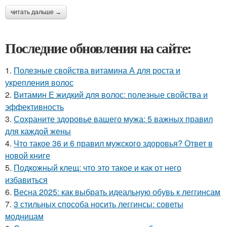
читать дальше →
Последние обновления на сайте:
1.
Полезные свойства витамина А для роста и
укрепления волос
2.
Витамин Е жидкий для волос: полезные свойства и
эффективность
3.
Сохраните здоровье вашего мужа: 5 важных правил
для каждой жены
4.
Что такое 36 и 6 правил мужского здоровья? Ответ в
новой книге
5.
Подкожный клещ: что это такое и как от него
избавиться
6.
Весна 2025: как выбрать идеальную обувь к леггинсам
7.
3 стильных способа носить леггинсы: советы
модницам