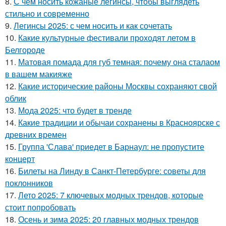
8.
С чем носить кожаные легинсы, чтобы выглядеть
стильно и современно
9.
Легинсы 2025: с чем носить и как сочетать
10.
Какие культурные фестивали проходят летом в
Белгороде
11.
Матовая помада для губ темная: почему она сталаом
в вашем макияже
12.
Какие исторические районы Москвы сохраняют свой
облик
13.
Мода 2025: что будет в тренде
14.
Какие традиции и обычаи сохранены в Красноярске с
древних времен
15.
Группа 'Слава' приедет в Барнаул: не пропустите
концерт
16.
Билеты на Линду в Санкт-Петербурге: советы для
поклонников
17.
Лето 2025: 7 ключевых модных трендов, которые
стоит попробовать
18.
Осень и зима 2025: 20 главных модных трендов