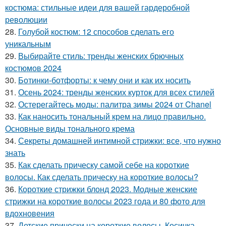
костюма: стильные идеи для вашей гардеробной
революции
28.
Голубой костюм: 12 способов сделать его
уникальным
29.
Выбирайте стиль: тренды женских брючных
костюмов 2024
30.
Ботинки-ботфорты: к чему они и как их носить
31.
Осень 2024: тренды женских курток для всех стилей
32.
Остерегайтесь моды: палитра зимы 2024 от Chanel
33.
Как наносить тональный крем на лицо правильно.
Основные виды тонального крема
34.
Секреты домашней интимной стрижки: все, что нужно
знать
35.
Как сделать прическу самой себе на короткие
волосы. Как сделать прическу на короткие волосы?
36.
Короткие стрижки блонд 2023. Модные женские
стрижки на короткие волосы 2023 года и 80 фото для
вдохновения
37.
Детские прически на короткие волосы. Косичка-