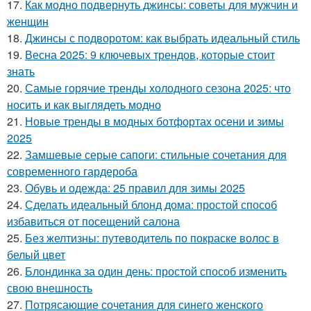
17.
Как модно подвернуть джинсы: советы для мужчин и
женщин
18.
Джинсы с подворотом: как выбрать идеальный стиль
19.
Весна 2025: 9 ключевых трендов, которые стоит
знать
20.
Самые горячие тренды холодного сезона 2025: что
носить и как выглядеть модно
21.
Новые тренды в модных ботфортах осени и зимы
2025
22.
Замшевые серые сапоги: стильные сочетания для
современного гардероба
23.
Обувь и одежда: 25 правил для зимы 2025
24.
Сделать идеальный блонд дома: простой способ
избавиться от посещений салона
25.
Без желтизны: путеводитель по покраске волос в
белый цвет
26.
Блондинка за один день: простой способ изменить
свою внешность
27.
Потрясающие сочетания для синего женского