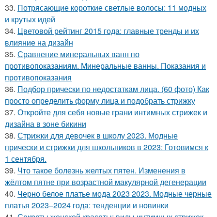
33.
Потрясающие короткие светлые волосы: 11 модных
и крутых идей
34.
Цветовой рейтинг 2015 года: главные тренды и их
влияние на дизайн
35.
Сравнение минеральных ванн по
противопоказаниям. Минеральные ванны. Показания и
противопоказания
36.
Подбор прически по недостаткам лица. (60 фото) Как
просто определить форму лица и подобрать стрижку
37.
Откройте для себя новые грани интимных стрижек и
дизайна в зоне бикини
38.
Стрижки для девочек в школу 2023. Модные
прически и стрижки для школьников в 2023: Готовимся к
1 сентября.
39.
Что такое болезнь желтых пятен. Изменения в
жёлтом пятне при возрастной макулярной дегенерации
40.
Черно белое платье мода 2023 2023. Модные черные
платья 2023–2024 года: тенденции и новинки
41.
Секреты женской красоты: виды интимных стрижек