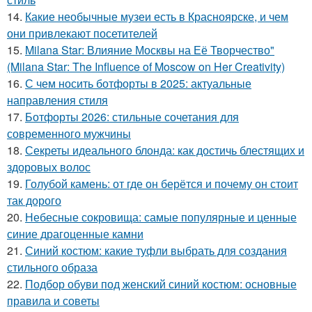
14.
Какие необычные музеи есть в Красноярске, и чем
они привлекают посетителей
15.
Milana Star: Влияние Москвы на Её Творчество"
(Milana Star: The Influence of Moscow on Her Creativity)
16.
С чем носить ботфорты в 2025: актуальные
направления стиля
17.
Ботфорты 2026: стильные сочетания для
современного мужчины
18.
Секреты идеального блонда: как достичь блестящих и
здоровых волос
19.
Голубой камень: от где он берётся и почему он стоит
так дорого
20.
Небесные сокровища: самые популярные и ценные
синие драгоценные камни
21.
Синий костюм: какие туфли выбрать для создания
стильного образа
22.
Подбор обуви под женский синий костюм: основные
правила и советы