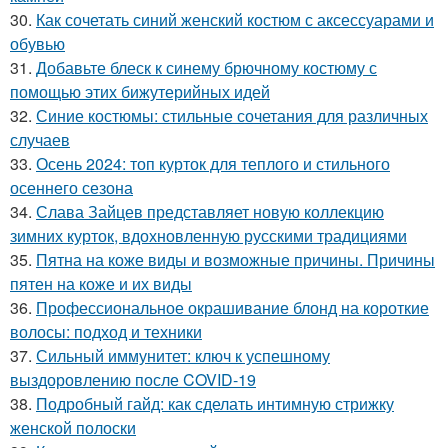
30.
Как сочетать синий женский костюм с аксессуарами и
обувью
31.
Добавьте блеск к синему брючному костюму с
помощью этих бижутерийных идей
32.
Синие костюмы: стильные сочетания для различных
случаев
33.
Осень 2024: топ курток для теплого и стильного
осеннего сезона
34.
Слава Зайцев представляет новую коллекцию
зимних курток, вдохновленную русскими традициями
35.
Пятна на коже виды и возможные причины. Причины
пятен на коже и их виды
36.
Профессиональное окрашивание блонд на короткие
волосы: подход и техники
37.
Сильный иммунитет: ключ к успешному
выздоровлению после COVID-19
38.
Подробный гайд: как сделать интимную стрижку
женской полоски