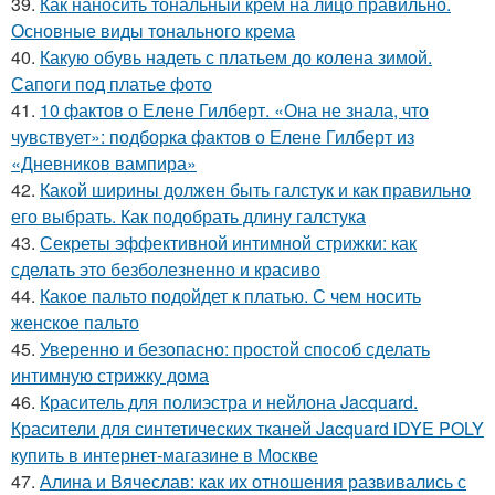
39.
Как наносить тональный крем на лицо правильно.
Основные виды тонального крема
40.
Какую обувь надеть с платьем до колена зимой.
Сапоги под платье фото
41.
10 фактов о Елене Гилберт. «Она не знала, что
чувствует»: подборка фактов о Елене Гилберт из
«Дневников вампира»
42.
Какой ширины должен быть галстук и как правильно
его выбрать. Как подобрать длину галстука
43.
Секреты эффективной интимной стрижки: как
сделать это безболезненно и красиво
44.
Какое пальто подойдет к платью. С чем носить
женское пальто
45.
Уверенно и безопасно: простой способ сделать
интимную стрижку дома
46.
Краситель для полиэстра и нейлона Jacquard.
Красители для синтетических тканей Jacquard iDYE POLY
купить в интернет-магазине в Москве
47.
Алина и Вячеслав: как их отношения развивались с