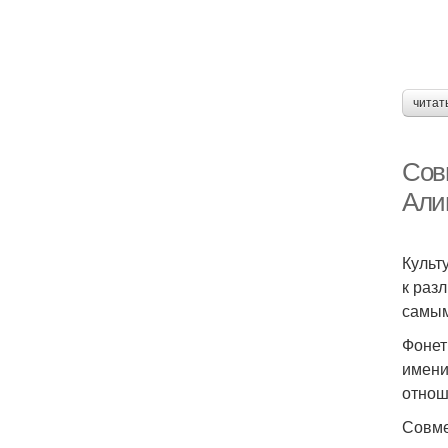
читат
Сов
Али
Культ
к раз
самым
Фонет
имени
отнош
Совме