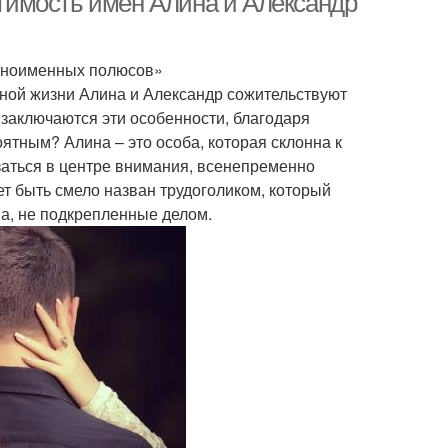
имость имен Алина и Александр
зноименных полюсов»
ьной жизни Алина и Александр сожительствуют
е заключаются эти особенности, благодаря
тным? Алина – это особа, которая склонна к
заться в центре внимания, всенепременно
т быть смело назван трудоголиком, который
ва, не подкрепленные делом.