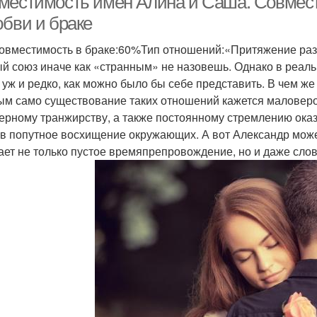
местимость имен Алина и Саша. Совмест
юбви и браке
вместимость в браке:60%Тип отношений:«Притяжение ра
й союз иначе как «странным» не назовешь. Однако в реал
к уж и редко, как можно было бы себе представить. В чем ж
ым само существование таких отношений кажется маловероя
ерному транжирству, а также постоянному стремлению ока
в попутное восхищение окружающих. А вот Александр може
ает не только пустое времяпрепровождение, но и даже сло