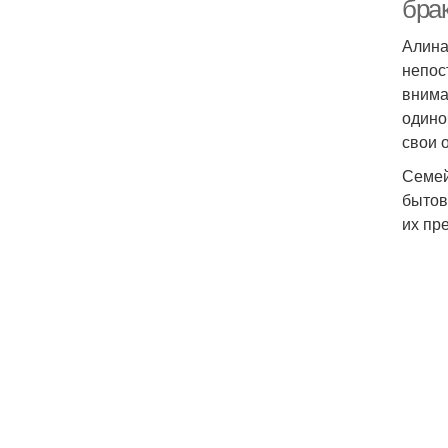
бра
Алина
непос
внима
одино
свои 
Семей
бытов
их пр