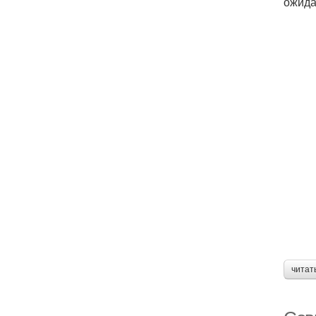
ожида
читат