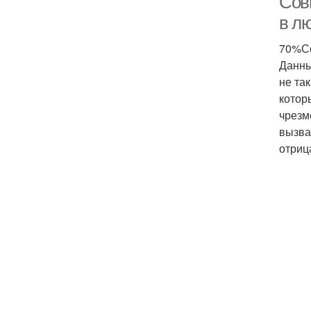
Сов
в л
70%Со
Данны
не та
котор
чрезм
вызва
отриц