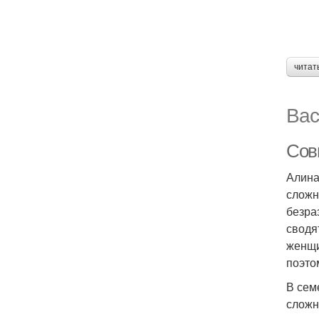
читат
Вас
Сов
Алина
сложн
безра
сводя
женщи
поэто
В сем
сложн