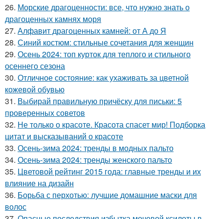
26.
Морские драгоценности: все, что нужно знать о
драгоценных камнях моря
27.
Алфавит драгоценных камней: от А до Я
28.
Синий костюм: стильные сочетания для женщин
29.
Осень 2024: топ курток для теплого и стильного
осеннего сезона
30.
Отличное состояние: как ухаживать за цветной
кожевой обувью
31.
Выбирай правильную причёску для письки: 5
проверенных советов
32.
Не только о красоте. Красота спасет мир! Подборка
цитат и высказываний о красоте
33.
Осень-зима 2024: тренды в модных пальто
34.
Осень-зима 2024: тренды женского пальто
35.
Цветовой рейтинг 2015 года: главные тренды и их
влияние на дизайн
36.
Борьба с перхотью: лучшие домашние маски для
волос
37.
Опасные последствия избытка мочевой ксилоты в