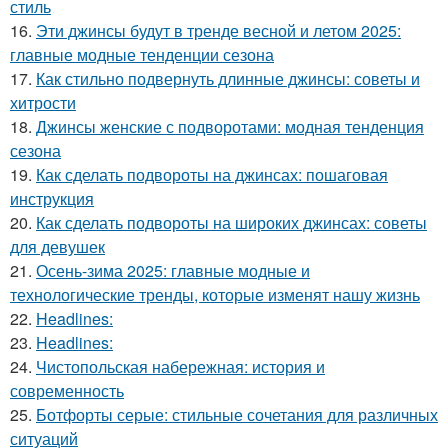
стиль
16.
Эти джинсы будут в тренде весной и летом 2025:
главные модные тенденции сезона
17.
Как стильно подвернуть длинные джинсы: советы и
хитрости
18.
Джинсы женские с подворотами: модная тенденция
сезона
19.
Как сделать подвороты на джинсах: пошаговая
инструкция
20.
Как сделать подвороты на широких джинсах: советы
для девушек
21.
Осень-зима 2025: главные модные и
технологические тренды, которые изменят нашу жизнь
22.
Headlines:
23.
Headlines:
24.
Чистопольская набережная: история и
современность
25.
Ботфорты серые: стильные сочетания для различных
ситуаций