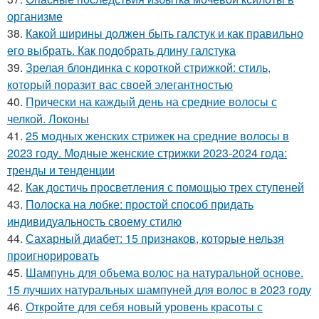
организме
38.
Какой ширины должен быть галстук и как правильно
его выбрать. Как подобрать длину галстука
39.
Зрелая блондинка с короткой стрижкой: стиль,
который поразит вас своей элегантностью
40.
Прически на каждый день на средние волосы с
челкой. Локоны
41.
25 модных женских стрижек на средние волосы в
2023 году. Модные женские стрижки 2023-2024 года:
тренды и тенденции
42.
Как достичь просветления с помощью трех ступеней
43.
Полоска на лобке: простой способ придать
индивидуальность своему стилю
44.
Сахарный диабет: 15 признаков, которые нельзя
проигнорировать
45.
Шампунь для объема волос на натуральной основе.
15 лучших натуральных шампуней для волос в 2023 году
46.
Откройте для себя новый уровень красоты с