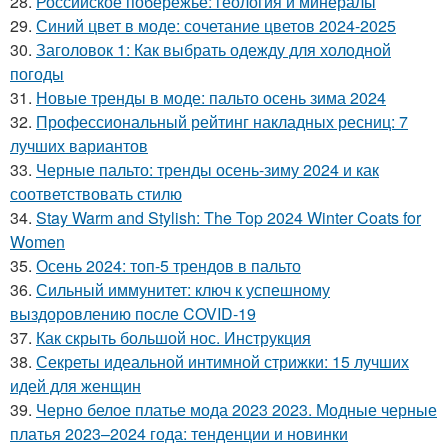
28.
Российское побережье: геология и минералы
29.
Синий цвет в моде: сочетание цветов 2024-2025
30.
Заголовок 1: Как выбрать одежду для холодной
погоды
31.
Новые тренды в моде: пальто осень зима 2024
32.
Профессиональный рейтинг накладных ресниц: 7
лучших вариантов
33.
Черные пальто: тренды осень-зиму 2024 и как
соответствовать стилю
34.
Stay Warm and Stylish: The Top 2024 Winter Coats for
Women
35.
Осень 2024: топ-5 трендов в пальто
36.
Сильный иммунитет: ключ к успешному
выздоровлению после COVID-19
37.
Как скрыть большой нос. Инструкция
38.
Секреты идеальной интимной стрижки: 15 лучших
идей для женщин
39.
Черно белое платье мода 2023 2023. Модные черные
платья 2023–2024 года: тенденции и новинки