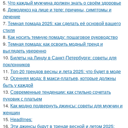
5.
Что каждый мужчина должен знать о своём здоровье
6.
Демодекоз на лице и теле: причины, симптомы и
лечение
7.
Темная помада 2025: как сделать её основой вашего
стиля
8.
Как носить темную помаду: пошаговое руководство
9.
Темная помада: как освоить модный тренд и
выглядеть уверенно
10.
Билеты на Линду в Санкт-Петербурге: советы для
поклонников
11.
Топ-20 трендов весны и лета 2025: что будет в моде
12.
Осенняя мода: 8 макси-платьев, которые должны
быть у каждой
13.
Современные тенденции: как стильно сочетать
пуховик с платьем
14.
Как модно подвернуть джинсы: советы для мужчин и
женщин
15.
Headlines:
16.
Эти джинсы будут в тренде весной и летом 2025: