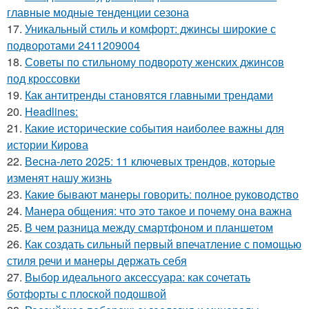
главные модные тенденции сезона
17.
Уникальный стиль и комфорт: джинсы широкие с
подворотами 2411209004
18.
Советы по стильному подвороту женских джинсов
под кроссовки
19.
Как антитренды становятся главными трендами
20.
Headlines:
21.
Какие исторические события наиболее важны для
истории Кирова
22.
Весна-лето 2025: 11 ключевых трендов, которые
изменят нашу жизнь
23.
Какие бывают манеры говорить: полное руководство
24.
Манера общения: что это такое и почему она важна
25.
В чем разница между смартфоном и планшетом
26.
Как создать сильный первый впечатление с помощью
стиля речи и манеры держать себя
27.
Выбор идеального аксессуара: как сочетать
ботфорты с плоской подошвой