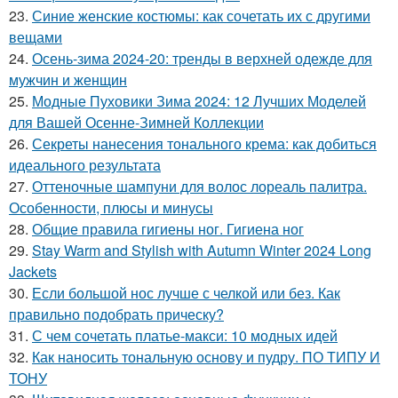
23.
Синие женские костюмы: как сочетать их с другими
вещами
24.
Осень-зима 2024-20: тренды в верхней одежде для
мужчин и женщин
25.
Модные Пуховики Зима 2024: 12 Лучших Моделей
для Вашей Осенне-Зимней Коллекции
26.
Секреты нанесения тонального крема: как добиться
идеального результата
27.
Оттеночные шампуни для волос лореаль палитра.
Особенности, плюсы и минусы
28.
Общие правила гигиены ног. Гигиена ног
29.
Stay Warm and Stylish with Autumn Winter 2024 Long
Jackets
30.
Если большой нос лучше с челкой или без. Как
правильно подобрать прическу?
31.
С чем сочетать платье-макси: 10 модных идей
32.
Как наносить тональную основу и пудру. ПО ТИПУ И
ТОНУ