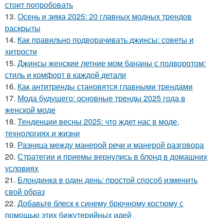
стоит попробовать
13.
Осень и зима 2025: 20 главных модных трендов
раскрыты
14.
Как правильно подворачивать джинсы: советы и
хитрости
15.
Джинсы женские летние мом бананы с подворотом:
стиль и комфорт в каждой детали
16.
Как антитренды становятся главными трендами
17.
Мода будущего: основные тренды 2025 года в
женской моде
18.
Тенденции весны 2025: что ждет нас в моде,
технологиях и жизни
19.
Разница между манерой речи и манерой разговора
20.
Стратегии и приемы вернулись в блонд в домашних
условиях
21.
Блондинка в один день: простой способ изменить
свой образ
22.
Добавьте блеск к синему брючному костюму с
помощью этих бижутерийных идей