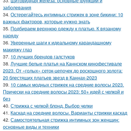
33.
Щитовидная железа: основные функции и
заболевания
34.
Остерегайтесь интимных стрижек в зоне бикини: 10
важных факторов, которые нужно знать
35.
Подбираем верхнюю одежду к платью. К вязаному
наряду
36.
Уверенные шаги к идеальному карандашному
макияжу глаз
37.
10 лучших брендов галстуков
38.
Лучшие белые платья на Каннском кинофестивале
2023. От «голых» сеток-цепочек до роскошного золота:
20 блестящих платьев звезд в Каннах-2023
39.
10 самых модных стрижек на средние волосы 2023.
Прически на средние волосы 2023: 50+ идей с челкой и
без
40.
Стрижка с челкой блонд. Выбор челки
41.
Каскад на средние волосы. Варианты стрижки каскад
42.
Самостоятельная стрижка интимных зон женщин:
основные виды и техники