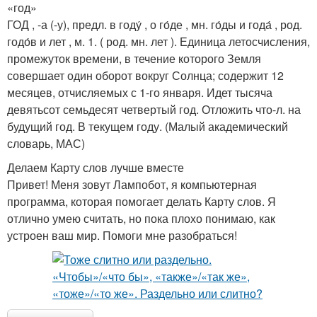
«год»
ГОД , -а (-у), предл. в году́ , о го́де , мн. го́ды и года́ , род.
годо́в и лет , м. 1. ( род. мн. лет ). Единица летосчисления,
промежуток времени, в течение которого Земля
совершает один оборот вокруг Солнца; содержит 12
месяцев, отчисляемых с 1-го января. Идет тысяча
девятьсот семьдесят четвертый год. Отложить что-л. на
будущий год. В текущем году. (Малый академический
словарь, МАС)
Делаем Карту слов лучше вместе
Привет! Меня зовут Лампобот, я компьютерная
программа, которая помогает делать Карту слов. Я
отлично умею считать, но пока плохо понимаю, как
устроен ваш мир. Помоги мне разобраться!