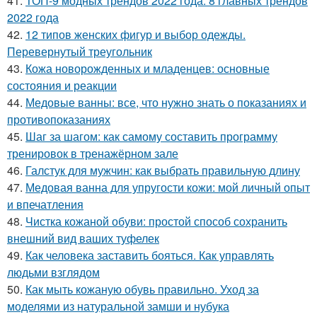
41.
ТОП-9 модных трендов 2022 года. 8 главных трендов
2022 года
42.
12 типов женских фигур и выбор одежды.
Перевернутый треугольник
43.
Кожа новорожденных и младенцев: основные
состояния и реакции
44.
Медовые ванны: все, что нужно знать о показаниях и
противопоказаниях
45.
Шаг за шагом: как самому составить программу
тренировок в тренажёрном зале
46.
Галстук для мужчин: как выбрать правильную длину
47.
Медовая ванна для упругости кожи: мой личный опыт
и впечатления
48.
Чистка кожаной обуви: простой способ сохранить
внешний вид ваших туфелек
49.
Как человека заставить бояться. Как управлять
людьми взглядом
50.
Как мыть кожаную обувь правильно. Уход за
моделями из натуральной замши и нубука