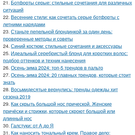
21.
Ботфорты серые: стильные сочетания для различных
ситуаций
22.
Весенние стили: как сочетать серые ботфорты с
летними нарядами
23.
Станьте пепельной блондинкой за один день:
проверенные методы и советы
24.
Синий костюм: стильные сочетания и аксессуары
25.
Идеальный серебристый блонд для коротких волос:
подбор оттенков и техник нанесения
26.
Осень-зима 2024: топ-5 трендов в пальто
27.
Осень-зима 2024: 20 главных трендов, которые стоит
знать
28.
Восьмидесятые вернулись: тренды одежды хит
сезона 2019
29.
Как скрыть большой нос прической. Женские
причёски и стрижки, которые скроют большой или
длинный нос
30.
Галстуки: от А до Я
31.
Как наносить тональный крем. Правое дело: