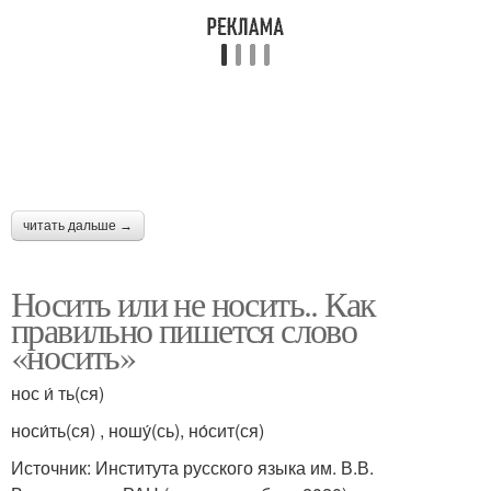
читать дальше →
Носить или не носить.. Как
правильно пишется слово
«носить»
нос и́ ть(ся)
носи́ть(ся) , ношу́(сь), но́сит(ся)
Источник: Института русского языка им. В.В.