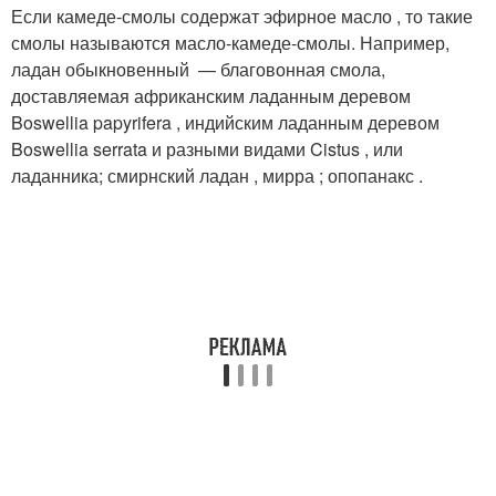
Если камеде-смолы содержат эфирное масло , то такие
смолы называются масло-камеде-смолы. Например,
ладан обыкновенный — благовонная смола,
доставляемая африканским ладанным деревом
Boswellia papyrifera , индийским ладанным деревом
Boswellia serrata и разными видами Cistus , или
ладанника; смирнский ладан , мирра ; опопанакс .