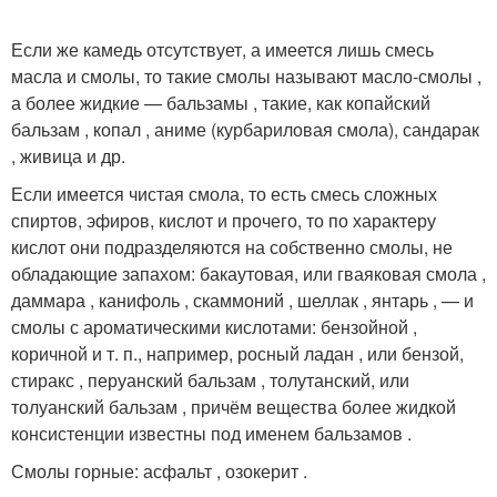
Если же камедь отсутствует, а имеется лишь смесь
масла и смолы, то такие смолы называют масло-смолы ,
а более жидкие — бальзамы , такие, как копайский
бальзам , копал , аниме (курбариловая смола), сандарак
, живица и др.
Если имеется чистая смола, то есть смесь сложных
спиртов, эфиров, кислот и прочего, то по характеру
кислот они подразделяются на собственно смолы, не
обладающие запахом: бакаутовая, или гваяковая смола ,
даммара , канифоль , скаммоний , шеллак , янтарь , — и
смолы с ароматическими кислотами: бензойной ,
коричной и т. п., например, росный ладан , или бензой,
стиракс , перуанский бальзам , толутанский, или
толуанский бальзам , причём вещества более жидкой
консистенции известны под именем бальзамов .
Смолы горные: асфальт , озокерит .