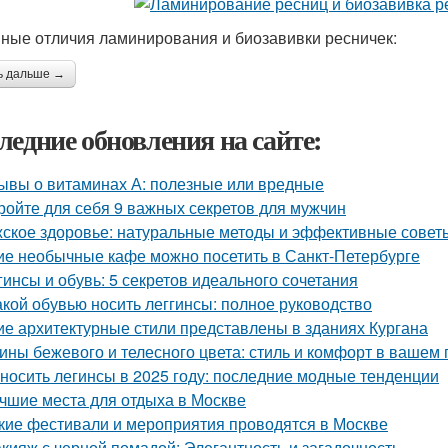
ные отличия ламинирования и биозавивки ресничек:
ь дальше →
ледние обновления на сайте:
ывы о витаминах А: полезные или вредные
ройте для себя 9 важных секретов для мужчин
ское здоровье: натуральные методы и эффективные совет
ие необычные кафе можно посетить в Санкт-Петербурге
гинсы и обувь: 5 секретов идеального сочетания
акой обувью носить леггинсы: полное руководство
ие архитектурные стили представлены в зданиях Кургана
ины бежевого и телесного цвета: стиль и комфорт в вашем
 носить легинсы в 2025 году: последние модные тенденции
чшие места для отдыха в Москве
кие фестивали и мероприятия проводятся в Москве
кияж с черной помадой: Элегантность и загадочность