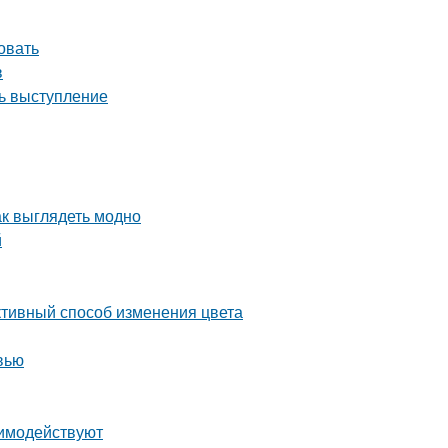
овать
в
ть выступление
ак выглядеть модно
й
ктивный способ изменения цвета
вью
аимодействуют