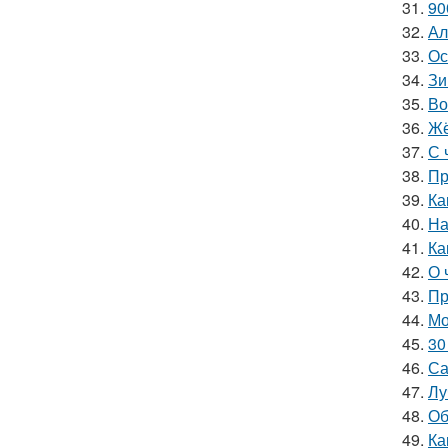
31.
90
32.
Ал
33.
Ос
34.
Зи
35.
Во
36.
Жё
37.
С 
38.
Пр
39.
Ка
40.
На
41.
Ка
42.
О 
43.
Пр
44.
Мо
45.
30
46.
Са
47.
Лу
48.
Об
49.
Ка