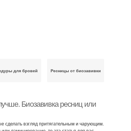
едуры для бровей
Ресницы от биозавивки
лучше. Биозавивка ресниц или
е сделать взгляд притягательным и чарующим.
или ламинирование, то эта статья для вас.