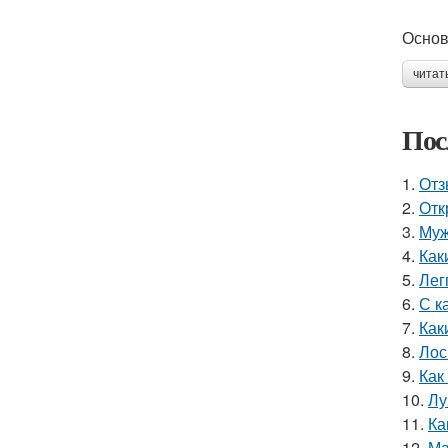
Основ
читат
Пос
1.
Отз
2.
Отк
3.
Муж
4.
Как
5.
Лег
6.
С к
7.
Как
8.
Лос
9.
Как
10.
Лу
11.
Ка
12.
Ма