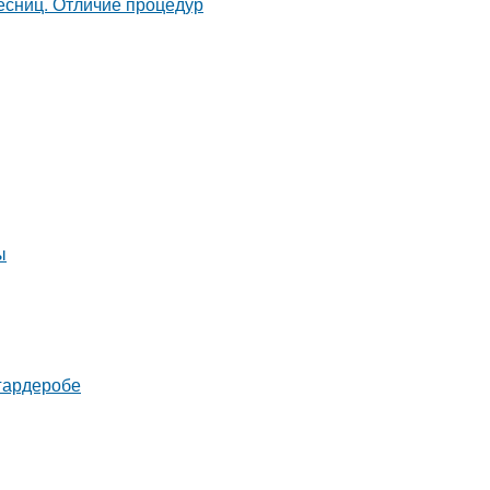
ы
 гардеробе