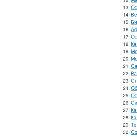
13.
Ос
14.
Ве
15.
Би
16.
Аф
17.
Ос
18.
Ка
19.
Мо
20.
Мо
21.
Са
22.
Ра
23.
Ст
24.
Об
25.
Ос
26.
Си
27.
Ка
28.
Ка
29.
Те
30.
Со