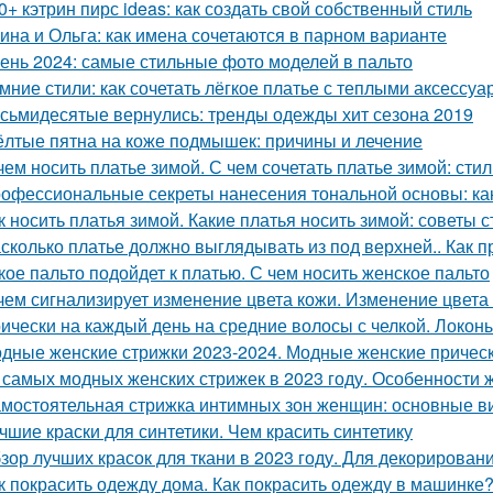
0+ кэтрин пирс ideas: как создать свой собственный стиль
ина и Ольга: как имена сочетаются в парном варианте
ень 2024: самые стильные фото моделей в пальто
мние стили: как сочетать лёгкое платье с теплыми аксессу
сьмидесятые вернулись: тренды одежды хит сезона 2019
лтые пятна на коже подмышек: причины и лечение
чем носить платье зимой. С чем сочетать платье зимой: сти
офессиональные секреты нанесения тональной основы: как
к носить платья зимой. Какие платья носить зимой: советы 
сколько платье должно выглядывать из под верхней.. Как п
кое пальто подойдет к платью. С чем носить женское пальто
чем сигнализирует изменение цвета кожи. Изменение цвета
ически на каждый день на средние волосы с челкой. Локон
дные женские стрижки 2023-2024. Модные женские прическ
 самых модных женских стрижек в 2023 году. Особенности ж
мостоятельная стрижка интимных зон женщин: основные ви
чшие краски для синтетики. Чем красить синтетику
зор лучших красок для ткани в 2023 году. Для декорирован
к покрасить одежду дома. Как покрасить одежду в машинке