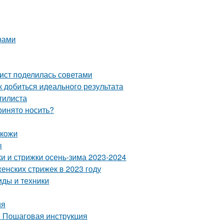
арами
лист поделилась советами
 добиться идеального результата
стилиста
ринято носить?
 кожи
ы
и и стрижки осень-зима 2023-2024
енских стрижек в 2023 году
ды и техники
ия
? Пошаговая инструкция