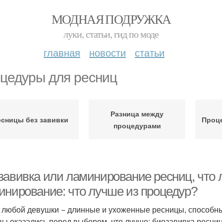
МОДНАЯ ПОДРУЖКА
луки, статьи, гид по моде
главная
новости
статьи
цедуры для ресниц
Разница между
есницы без завивки
Проц
процедурами
завивка или ламинирование ресниц, что 
инирование: что лучше из процедур?
 любой девушки − длинные и ухоженные ресницы, способны
вы оказались перед выбором, что лучше: биозавивка ресниц 