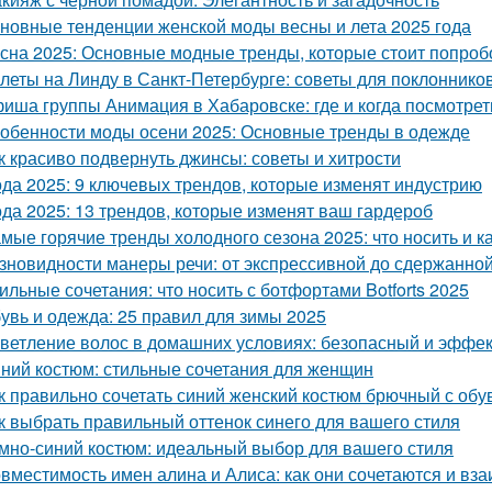
новные тенденции женской моды весны и лета 2025 года
сна 2025: Основные модные тренды, которые стоит попроб
леты на Линду в Санкт-Петербурге: советы для поклоннико
иша группы Анимация в Хабаровске: где и когда посмотре
обенности моды осени 2025: Основные тренды в одежде
к красиво подвернуть джинсы: советы и хитрости
да 2025: 9 ключевых трендов, которые изменят индустрию
да 2025: 13 трендов, которые изменят ваш гардероб
мые горячие тренды холодного сезона 2025: что носить и к
зновидности манеры речи: от экспрессивной до сдержанно
ильные сочетания: что носить с ботфортами Botforts 2025
увь и одежда: 25 правил для зимы 2025
ветление волос в домашних условиях: безопасный и эффе
ний костюм: стильные сочетания для женщин
к правильно сочетать синий женский костюм брючный с обу
к выбрать правильный оттенок синего для вашего стиля
мно-синий костюм: идеальный выбор для вашего стиля
вместимость имен алина и Алиса: как они сочетаются и вз