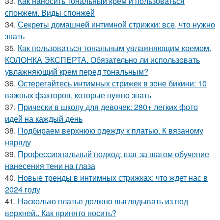
33.
Как наносить тональный крем и пользоваться
спонжем. Виды спонжей
34.
Секреты домашней интимной стрижки: все, что нужно
знать
35.
Как пользоваться тональным увлажняющим кремом.
КОЛОНКА ЭКСПЕРТА. Обязательно ли использовать
увлажняющий крем перед тональным?
36.
Остерегайтесь интимных стрижек в зоне бикини: 10
важных факторов, которые нужно знать
37.
Прически в школу для девочек: 280+ легких фото
идей на каждый день
38.
Подбираем верхнюю одежду к платью. К вязаному
наряду
39.
Профессиональный подход: шаг за шагом обучение
нанесения тени на глаза
40.
Новые тренды в интимных стрижках: что ждет нас в
2024 году
41.
Насколько платье должно выглядывать из под
верхней.. Как принято носить?