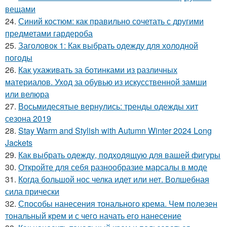
вещами
24.
Синий костюм: как правильно сочетать с другими
предметами гардероба
25.
Заголовок 1: Как выбрать одежду для холодной
погоды
26.
Как ухаживать за ботинками из различных
материалов. Уход за обувью из искусственной замши
или велюра
27.
Восьмидесятые вернулись: тренды одежды хит
сезона 2019
28.
Stay Warm and Stylish with Autumn Winter 2024 Long
Jackets
29.
Как выбрать одежду, подходящую для вашей фигуры
30.
Откройте для себя разнообразие марсалы в моде
31.
Когда большой нос челка идет или нет. Волшебная
сила прически
32.
Способы нанесения тонального крема. Чем полезен
тональный крем и с чего начать его нанесение