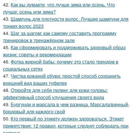
42.
Как вы думаете, что лучше зима или осень. Что
лучше: осень или зима?
43.
Шампунь для плотности волос. Лучшие шампуни для
тонких волос 2023
44.
Шаг за шагом: как самому составить программу
тренировок в тренажёрном зале
45.
Как сформировать и поддерживать здоровый образ
жизни: советы и рекомендации
46.
Фотка жирной бабы: почему это стало трендом в
социальных сетях
47.
Чистка кожаной обуви: простой способ сохранить
внешний вид ваших туфелек
48.
Откройте для себя пилинг для кожи головы:
эффективный способ улучшения своего вида
49.
Бургунди и марсала в чем разница. Марсала/винный-
бордовый для каждого свой
50.
Кто первый по этикету должен здороваться. Этикет
приветствия: 12 правил, которые следует соблюдать при
встрече