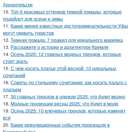
Архангельске
10.
Топ-5 красивых оттенков темной помады, которые
подойдут для осени и зимы
11.
Какие менее известные достопримечательности Уфы
могут удивить туристов
12.
Темная помада: 7 правил для идеального макияжа
13.
Расскажите о истории и архитектуре Кремля
14.
Осень 2025: 12 главных модных трендов, которые
стоит знать
15.
С чем носить платье этой весной: 10 идеальных
сочетаний
16.
Советы по стильному сочетанию: как носить пальто с
платьем
17.
30 главных трендов в одежде 2025: что будет модно
18.
Модные тенденции весны 2025: что будет в моде
19.
Осень 2025: 10 ключевых трендов, которые изменят
всё
20.
Какие революционные события произошли в
Екатеринбурге