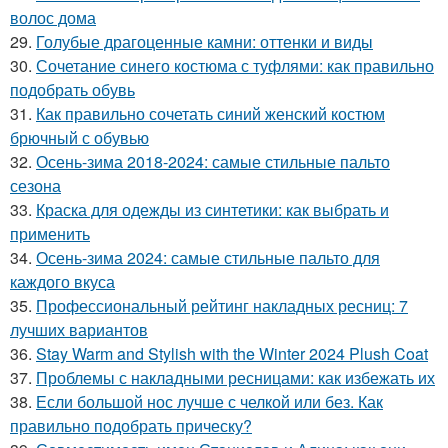
волос дома
29.
Голубые драгоценные камни: оттенки и виды
30.
Сочетание синего костюма с туфлями: как правильно
подобрать обувь
31.
Как правильно сочетать синий женский костюм
брючный с обувью
32.
Осень-зима 2018-2024: самые стильные пальто
сезона
33.
Краска для одежды из синтетики: как выбрать и
применить
34.
Осень-зима 2024: самые стильные пальто для
каждого вкуса
35.
Профессиональный рейтинг накладных ресниц: 7
лучших вариантов
36.
Stay Warm and Stylish with the Winter 2024 Plush Coat
37.
Проблемы с накладными ресницами: как избежать их
38.
Если большой нос лучше с челкой или без. Как
правильно подобрать прическу?