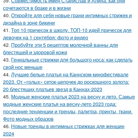
39.
Совместимость имен Станислав и Алина: как они
сочетаются в браке и в жизни
40.
Откройте для себя новые грани интимных стрижек и
дизайна в зоне бикини
41.
Топ 10 причесок в школу. ТОП-10 идей причесок для
девочек на 1 сентября: фото и видео
42.
Пробуйте эти 5 рецептов молочной ванны для
блестящей и здоровой кожи
43.
Гениальные стрижки для большого носа: как сделать
свой нос меньше
44.
Лучшие белые платья на Каннском кинофестивале
2023. От «голых» сеток-цепочек до роскошного золота:
20 блестящих платьев звезд в Каннах-2023
45.
Модные женские платья 2023 на весну и лето. Самые
модные женские платья на весну-лето 2023 года:
последние тенденции и тренды, палитра, принты, ткани.
Фото модных образов
46.
Новые тренды в интимных стрижках для женщин
2024