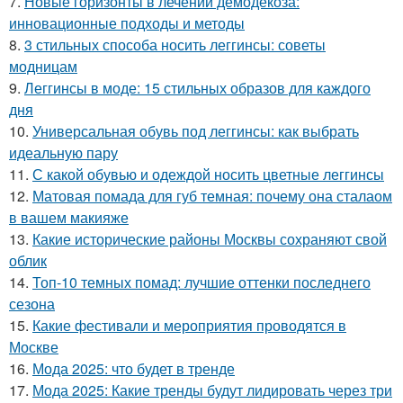
7.
Новые горизонты в лечении демодекоза:
инновационные подходы и методы
8.
3 стильных способа носить леггинсы: советы
модницам
9.
Леггинсы в моде: 15 стильных образов для каждого
дня
10.
Универсальная обувь под леггинсы: как выбрать
идеальную пару
11.
С какой обувью и одеждой носить цветные леггинсы
12.
Матовая помада для губ темная: почему она сталаом
в вашем макияже
13.
Какие исторические районы Москвы сохраняют свой
облик
14.
Топ-10 темных помад: лучшие оттенки последнего
сезона
15.
Какие фестивали и мероприятия проводятся в
Москве
16.
Мода 2025: что будет в тренде
17.
Мода 2025: Какие тренды будут лидировать через три