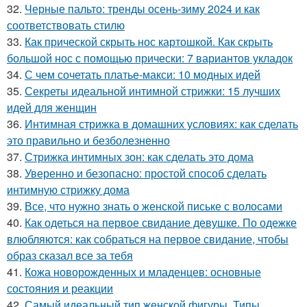
32.
Черные пальто: тренды осень-зиму 2024 и как
соответствовать стилю
33.
Как прической скрыть нос картошкой. Как скрыть
большой нос с помощью прически: 7 вариантов укладок
34.
С чем сочетать платье-макси: 10 модных идей
35.
Секреты идеальной интимной стрижки: 15 лучших
идей для женщин
36.
Интимная стрижка в домашних условиях: как сделать
это правильно и безболезненно
37.
Стрижка интимных зон: как сделать это дома
38.
Уверенно и безопасно: простой способ сделать
интимную стрижку дома
39.
Все, что нужно знать о женской письке с волосами
40.
Как одеться на первое свидание девушке. По одежке
влюбляются: как собраться на первое свидание, чтобы
образ сказал все за тебя
41.
Кожа новорожденных и младенцев: основные
состояния и реакции
42.
Самый идеальный тип женской фигуры. Типы