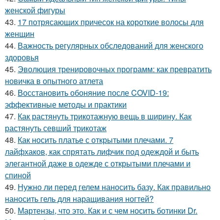
женской фигуры
43.
17 потрясающих причесок на короткие волосы для
женщин
44.
Важность регулярных обследований для женского
здоровья
45.
Эволюция тренировочных программ: как превратить
новичка в опытного атлета
46.
Восстановить обоняние после COVID-19:
эффективные методы и практики
47.
Как растянуть трикотажную вещь в ширину. Как
растянуть севший трикотаж
48.
Как носить платье с открытыми плечами. 7
лайфхаков, как спрятать лифчик под одеждой и быть
элегантной даже в одежде с открытыми плечами и
спиной
49.
Нужно ли перед гелем наносить базу. Как правильно
наносить гель для наращивания ногтей?
50.
Мартензы, что это. Как и с чем носить ботинки Dr.