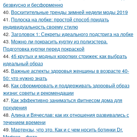
безвкусно и бесформенно
40.
Восхитительные тренды зимней недели моды 2019
41.
Полоска на лобке: простой способ придать
индивидуальность своему стилю
42.
Заголовок 1: Секреты идеального подстрига на лобке
43.
Можно ли покрасить куртку из полиэстера.
Подготовка куртки перед покраской
44.
45 крутых и модных коротких стрижек: как выбрать
идеальный образ
45.
Важные аспекты здоровья женщины в возрасте 40-
50: что нужно знать
46.
Как сформировать и поддерживать здоровый образ
жизни: советы и рекомендации
47.
Как эффективно заниматься фитнесом дома для
похудения
48.
Алина и Вячеслав: как их отношения развивались с
течением времени
49.
Мартензы, что это. Как и с чем носить ботинки Dr.
Martens – фото