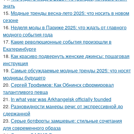
знать
15.
Модные тренды весна-лето 2025: что носить в новом
сезоне
16.
Неделя моды в Париже 2025: что ждать от главного
модного события года
17.
Какие революционные события произошли в
Екатеринбурге
18.
Как красиво подвернуть женские джинсы: пошаговая
инструкция
19.
Самые обсуждаемые модные тренды 2025: что носят
модницы будущего
20.
Сергей Трофимов: Как Обнинск сформировал
талантливого певца
21.
In what year was Arkhangelsk officially founded
22.
Разновидности манеры речи: от экспрессивной до
сдержанной
23.
Серые ботфорты замшевые: стильные сочетания
для современного образа