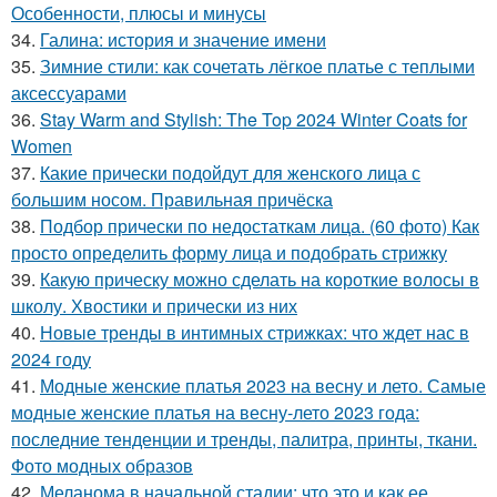
Особенности, плюсы и минусы
34.
Галина: история и значение имени
35.
Зимние стили: как сочетать лёгкое платье с теплыми
аксессуарами
36.
Stay Warm and Stylish: The Top 2024 Winter Coats for
Women
37.
Какие прически подойдут для женского лица с
большим носом. Правильная причёска
38.
Подбор прически по недостаткам лица. (60 фото) Как
просто определить форму лица и подобрать стрижку
39.
Какую прическу можно сделать на короткие волосы в
школу. Хвостики и прически из них
40.
Новые тренды в интимных стрижках: что ждет нас в
2024 году
41.
Модные женские платья 2023 на весну и лето. Самые
модные женские платья на весну-лето 2023 года:
последние тенденции и тренды, палитра, принты, ткани.
Фото модных образов
42.
Меланома в начальной стадии: что это и как ее