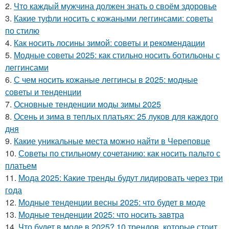
2.
Что каждый мужчина должен знать о своём здоровье
3.
Какие туфли носить с кожаными леггинсами: советы
по стилю
4.
Как носить лосины зимой: советы и рекомендации
5.
Модные советы 2025: как стильно носить ботильоны с
леггинсами
6.
С чем носить кожаные леггинсы в 2025: модные
советы и тенденции
7.
Основные тенденции моды зимы 2025
8.
Осень и зима в теплых платьях: 25 луков для каждого
дня
9.
Какие уникальные места можно найти в Череповце
10.
Советы по стильному сочетанию: как носить пальто с
платьем
11.
Мода 2025: Какие тренды будут лидировать через три
года
12.
Модные тенденции весны 2025: что будет в моде
13.
Модные тенденции 2025: что носить завтра
14.
Что будет в моде в 2025? 10 трендов, которые стоит