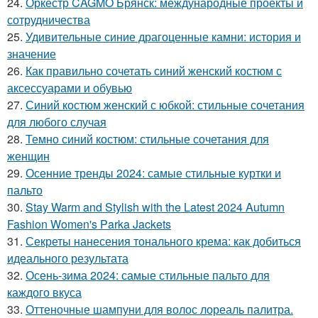
24.
Оркестр CAGMO Брянск: международные проекты и
сотрудничества
25.
Удивительные синие драгоценные камни: история и
значение
26.
Как правильно сочетать синий женский костюм с
аксессуарами и обувью
27.
Синий костюм женский с юбкой: стильные сочетания
для любого случая
28.
Темно синий костюм: стильные сочетания для
женщин
29.
Осенние тренды 2024: самые стильные куртки и
пальто
30.
Stay Warm and Stylish with the Latest 2024 Autumn
Fashion Women's Parka Jackets
31.
Секреты нанесения тонального крема: как добиться
идеального результата
32.
Осень-зима 2024: самые стильные пальто для
каждого вкуса
33.
Оттеночные шампуни для волос лореаль палитра.