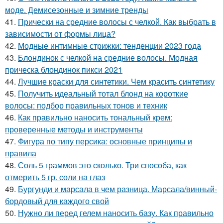
моде. Демисезонные и зимние тренды
41.
Прически на средние волосы с челкой. Как выбрать в
зависимости от формы лица?
42.
Модные интимные стрижки: тенденции 2023 года
43.
Блондинок с челкой на средние волосы. Модная
прическа блондинок пикси 2021
44.
Лучшие краски для синтетики. Чем красить синтетику
45.
Получить идеальный тотал блонд на короткие
волосы: подбор правильных тонов и техник
46.
Как правильно наносить тональный крем:
проверенные методы и инструменты
47.
Фигура по типу персика: основные принципы и
правила
48.
Соль 5 граммов это сколько. Три способа, как
отмерить 5 гр. соли на глаз
49.
Бургунди и марсала в чем разница. Марсала/винный-
бордовый для каждого свой
50.
Нужно ли перед гелем наносить базу. Как правильно