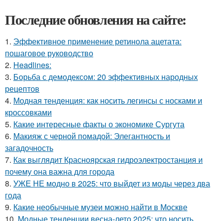
Последние обновления на сайте:
1.
Эффективное применение ретинола ацетата:
пошаговое руководство
2.
Headlines:
3.
Борьба с демодексом: 20 эффективных народных
рецептов
4.
Модная тенденция: как носить легинсы с носками и
кроссовками
5.
Какие интересные факты о экономике Сургута
6.
Макияж с черной помадой: Элегантность и
загадочность
7.
Как выглядит Красноярская гидроэлектростанция и
почему она важна для города
8.
УЖЕ НЕ модно в 2025: что выйдет из моды через два
года
9.
Какие необычные музеи можно найти в Москве
10.
Модные тенденции весна-лето 2025: что носить,