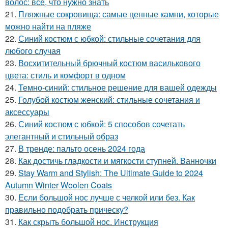
волос: все, что нужно знать
21.
Пляжные сокровища: самые ценные камни, которые
можно найти на пляже
22.
Синий костюм с юбкой: стильные сочетания для
любого случая
23.
Восхитительный брючный костюм василькового
цвета: стиль и комфорт в одном
24.
Темно-синий: стильное решение для вашей одежды
25.
Голубой костюм женский: стильные сочетания и
аксессуары
26.
Синий костюм с юбкой: 5 способов сочетать
элегантный и стильный образ
27.
В тренде: пальто осень 2024 года
28.
Как достичь гладкости и мягкости ступней. Ванночки
29.
Stay Warm and Stylish: The Ultimate Guide to 2024
Autumn Winter Woolen Coats
30.
Если большой нос лучше с челкой или без. Как
правильно подобрать прическу?
31.
Как скрыть большой нос. Инструкция