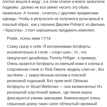
плотно вошли в моду , а в этом сезоне и вовсе захватили
подиумы , далеко не все умеют носить эту обувь
правильно. А точнее , сочетать с другими предметами
одежды. Чтобы в результате не получился вульгарный и
пошлый образ , как у героини Джулии Робертс из фильма
« Красотка», стоит хорошенько продумать комплект.
Prada , осень-зима 17/18
Скажу сразу о себе. Я воспринимаю ботфорты
исключительно в стиле « спорт-шик»: то , что
предлагают дизайнеры Tommy Hilfiger , к примеру.
Очень нравятся ботфорты из овечьей кожи и хлопка в
спортивном стиле от Rick Owens: модель слип-он , без
застёжки , с закруглённым носком и плоской
резиновой подошвой. Вот прям моё! Обожаю
ботфорты от Stuart Weitzman — они великолепны! Из
роскошной эластичной замши , где линия верха
фиксируется узкими завязками. Компенсирует очень
серьезную длину таких сапог обтянутый скромный