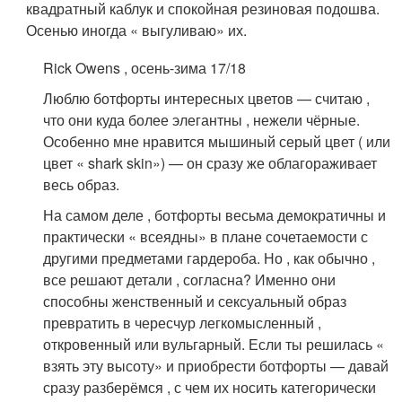
квадратный каблук и спокойная резиновая подошва.
Осенью иногда « выгуливаю» их.
Rick Owens , осень-зима 17/18
Люблю ботфорты интересных цветов — считаю ,
что они куда более элегантны , нежели чёрные.
Особенно мне нравится мышиный серый цвет ( или
цвет « shark skin») — он сразу же облагораживает
весь образ.
На самом деле , ботфорты весьма демократичны и
практически « всеядны» в плане сочетаемости с
другими предметами гардероба. Но , как обычно ,
все решают детали , согласна? Именно они
способны женственный и сексуальный образ
превратить в чересчур легкомысленный ,
откровенный или вульгарный. Если ты решилась «
взять эту высоту» и приобрести ботфорты — давай
сразу разберёмся , с чем их носить категорически