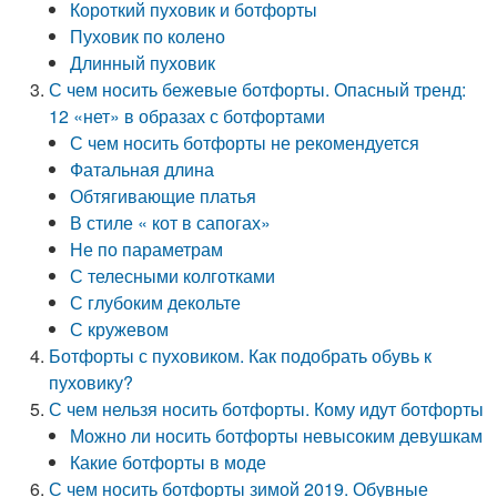
Короткий пуховик и ботфорты
Пуховик по колено
Длинный пуховик
С чем носить бежевые ботфорты. Опасный тренд:
12 «нет» в образах с ботфортами
С чем носить ботфорты не рекомендуется
Фатальная длина
Обтягивающие платья
В стиле « кот в сапогах»
Не по параметрам
С телесными колготками
С глубоким декольте
С кружевом
Ботфорты с пуховиком. Как подобрать обувь к
пуховику?
С чем нельзя носить ботфорты. Кому идут ботфорты
Можно ли носить ботфорты невысоким девушкам
Какие ботфорты в моде
С чем носить ботфорты зимой 2019. Обувные