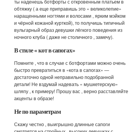
ты наденешь ботфорты с откровенным платьем в
обтяжку ( а еще приправишь это « великолепие»
наращенными ногтями и волосами , ярким мэйком
и чёрной кожаной курткой), то получишь типичный
вульгарный образ девушки лёгкого поведения из
ночного клуба ( даже не столичного , замечу).
В стиле « кот в сапогах»
Помните , что в случае с ботфортами можно очень
быстро превратиться в «кота в сапогах» —
достаточно одной неправильно подобранной
детали! Не вздумай надевать « мушкетерскую»
шляпу , к примеру! Прошу вас , верно расставляйте
акценты в образе!
Не по параметрам
Скажу честно , выигрышно длинные сапоги
смотрятся на стройных , высоких девушках с