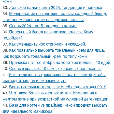
кожи
33.
Женское пальто зима 2024: тенденции и новинки
34.
Мелирование на короткие волосы холодный блонд.
Цветное мелирование на короткие волосы
35.
Осень 2024: топ-5 трендов в пальто
36.
Пепельный блонд на короткие волосы. Кому
подойдет?
37.
Как уменьшить нос стрижкой и укладкой.
38.
Как правильно выбрать тональный крем для лица.
Как подобрать тональный крем по типу кожи
39.
Прическа на 1 сентября на короткие волосы: 40 идей
40.
Осень в красках: 10 самых красивых пар осенью
41.
Как стилизовать трикотажные платья зимой, чтобы
выглядеть модно и не замерзнуть
42.
Восхитительные тренды зимней недели моды 2019
43.
Что такое болезнь желтых пятен. Изменения в
жёлтом пятне при возрастной макулярной дегенерации
44.
База для ногтей vs праймер: какой продукт выбрать
для идеального маникюра