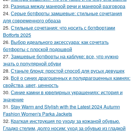
23.
Разница между манерой речи и манерой разговора
24.
Серые ботфорты замшевые: стильные сочетания
для современного образа
25.
Стильные сочетания: что носить с ботфортами
Botforts 2025
26.
Выбор идеального аксессуара: как сочетать
ботфорты с плоской подошвой
27.
Замшевые ботфорты на каблуке: все, что нужно
знать о популярной обуви
28.
Станьте блонд: простой способ для русых девушек
29.
Всё о синих драгоценных и полудрагоценных камнях:
свойства, цвет, ценность
30.
Синие камни в ювелирных украшениях: история и
значение
31.
Stay Warm and Stylish with the Latest 2024 Autumn
Fashion Women's Parka Jackets
32.
Краткая инструкция по уходу за кожаной обувью.
Гладко стелим, долго носим: уход за обувью из гладкой