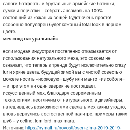
сапоги-ботфорты и брутальные армейские ботинки,
сумки и перчатки – собрать ансамбль на 100%
состоящий из кожаных вещей будет очень просто!
особенно популярен будет кожаный total look в черном
цвете.
мех «под натуральный»
если модная индустрия постепенно отказывается от
использования натурального меха, это совсем не
означает, что теперь в тренде будут исключительно crazy
fur и яркие цвета. будущей зимой вы с чистой совестью
можете носить «норковую» шубу или манто «из соболя»
– и при этом ни один зверек не пострадает.
искусственный мех, благодаря современным
технологиям, неотличим от натурального, а дизайнеры,
натешившись возможностями сделать мех каким угодно,
вновь вернулись к естественной палитре. примеры таких
шуб – у celine, tom ford, max mara.
Источник:
https://nymall.ru/novosti/osen-zima-2019-2019-