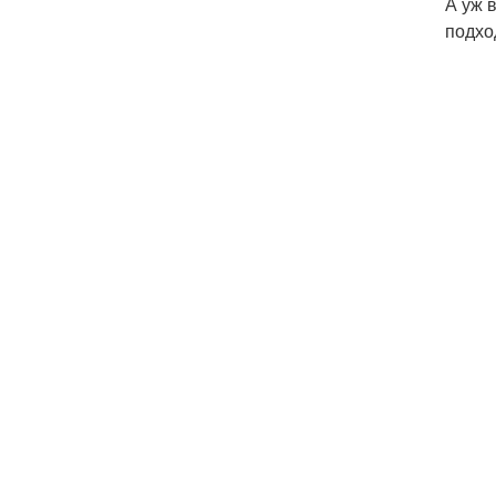
А уж 
подхо