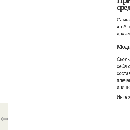
сре
Самые
чтоб 
друзе
Модн
Сколь
себя 
соста
плеча
или по
Интер
⇦