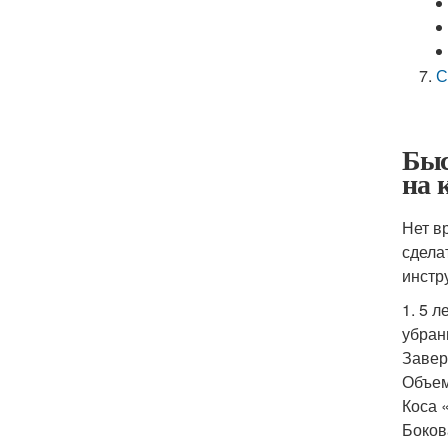
С
Быс
на 
Нет в
сдела
инстр
1. 5 
убран
Завер
Объем
Коса 
Боков