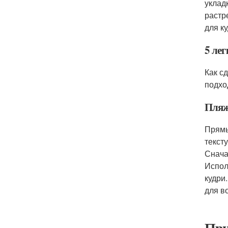
уклад
растр
для к
5 лег
Как с
подхо
Пляж
Прямы
текст
Снача
Испол
кудри
для в
При