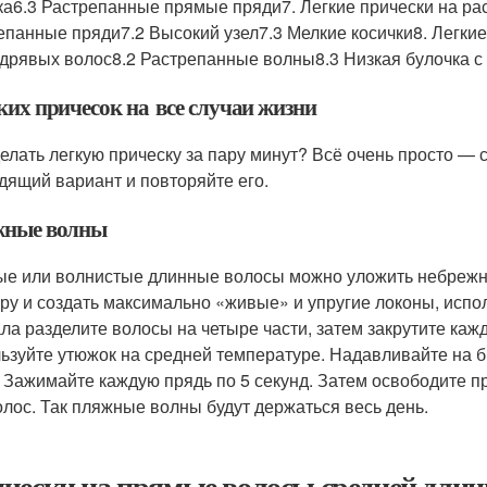
ка6.3 Растрепанные прямые пряди7. Легкие прически на р
епанные пряди7.2 Высокий узел7.3 Мелкие косички8. Легки
удрявых волос8.2 Растрепанные волны8.3 Низкая булочка с 
ких причесок на все случаи жизни
делать легкую прическу за пару минут? Всё очень просто 
дящий вариант и повторяйте его.
ные волны
е или волнистые длинные волосы можно уложить небрежн
уру и создать максимально «живые» и упругие локоны, исп
ла разделите волосы на четыре части, затем закрутите кажд
ьзуйте утюжок на средней температуре. Надавливайте на б
. Зажимайте каждую прядь по 5 секунд. Затем освободите п
олос. Так пляжные волны будут держаться весь день.
чески на прямые волосы средней дли