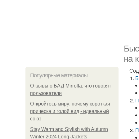
Быс
на 
Сод
Популярные материалы
Б
Отзывы о БАД Mirrolla: что говорят
пользователи
П
Откройтесь миру: почему короткая
прическа и голой вид - идеальный
союз
Stay Warm and Stylish with Autumn
П
Winter 2024 Long Jackets