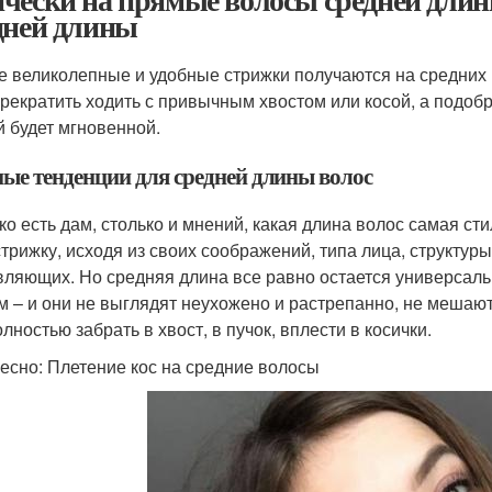
дней длины
 великолепные и удобные стрижки получаются на средних 
прекратить ходить с привычным хвостом или косой, а подобр
й будет мгновенной.
ые тенденции для средней длины волос
ко есть дам, столько и мнений, какая длина волос самая с
стрижку, исходя из своих соображений, типа лица, структур
вляющих. Но средняя длина все равно остается универсал
м – и они не выглядят неухожено и растрепанно, не мешаю
лностью забрать в хвост, в пучок, вплести в косички.
есно: Плетение кос на средние волосы