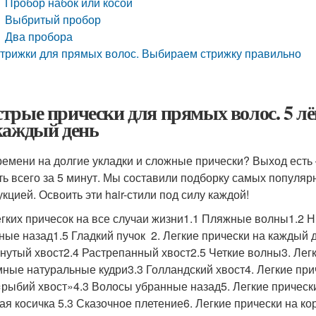
Пробор набок или косой
Выбритый пробор
Два пробора
трижки для прямых волос. Выбираем стрижку правильно
трые прически для прямых волос. 5 лё
каждый день
ремени на долгие укладки и сложные прически? Выход есть
ть всего за 5 минут. Мы составили подборку самых популя
укцией. Освоить эти hair-стили под силу каждой!
легких причесок на все случаи жизни1.1 Пляжные волны1.2 
ные назад1.5 Гладкий пучок 2. Легкие прически на каждый 
нутый хвост2.4 Растрепанный хвост2.5 Четкие волны3. Лег
ные натуральные кудри3.3 Голландский хвост4. Легкие при
«рыбий хвост»4.3 Волосы убранные назад5. Легкие прическ
ая косичка 5.3 Сказочное плетение6. Легкие прически на к