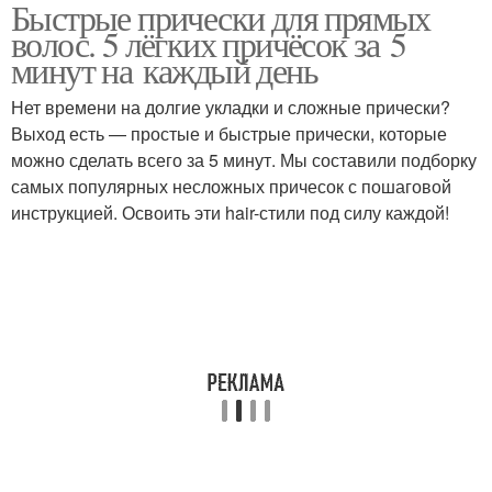
Быстрые прически для прямых
Прически на средние
Прическа на средние
волос. 5 лёгких причёсок за 5
волосы
волосы
минут на каждый день
Нет времени на долгие укладки и сложные прически?
Начес на средние
Выход есть — простые и быстрые прически, которые
волосы
можно сделать всего за 5 минут. Мы составили подборку
самых популярных несложных причесок с пошаговой
инструкцией. Освоить эти hair-стили под силу каждой!