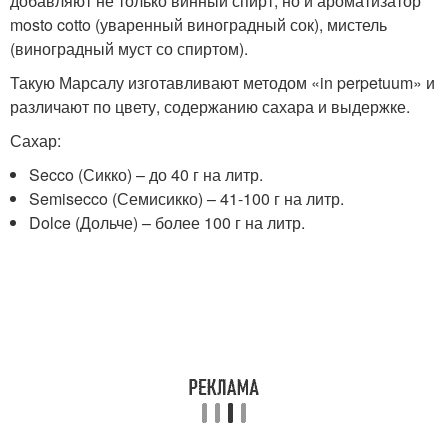
добавляют не только винный спирт, но и ароматизатор
mosto cotto (уваренный виноградный сок), мистель
(виноградный муст со спиртом).
Такую Марсалу изготавливают методом «in perpetuum» и
различают по цвету, содержанию сахара и выдержке.
Сахар:
Secco (Сикко) – до 40 г на литр.
Semisecco (Семисикко) – 41-100 г на литр.
Dolce (Дольче) – более 100 г на литр.