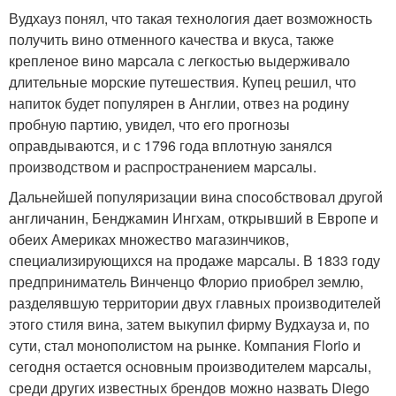
Вудхауз понял, что такая технология дает возможность
получить вино отменного качества и вкуса, также
крепленое вино марсала с легкостью выдерживало
длительные морские путешествия. Купец решил, что
напиток будет популярен в Англии, отвез на родину
пробную партию, увидел, что его прогнозы
оправдываются, и с 1796 года вплотную занялся
производством и распространением марсалы.
Дальнейшей популяризации вина способствовал другой
англичанин, Бенджамин Ингхам, открывший в Европе и
обеих Америках множество магазинчиков,
специализирующихся на продаже марсалы. В 1833 году
предприниматель Винченцо Флорио приобрел землю,
разделявшую территории двух главных производителей
этого стиля вина, затем выкупил фирму Вудхауза и, по
сути, стал монополистом на рынке. Компания Florio и
сегодня остается основным производителем марсалы,
среди других известных брендов можно назвать Diego