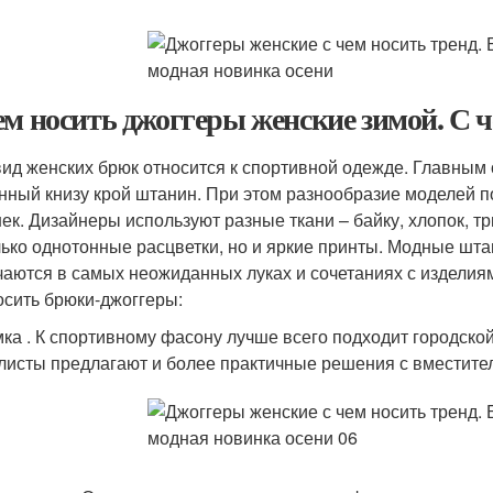
ем носить джоггеры женские зимой. С 
вид женских брюк относится к спортивной одежде. Главным 
нный книзу крой штанин. При этом разнообразие моделей п
ек. Дизайнеры используют разные ткани – байку, хлопок, тр
лько однотонные расцветки, но и яркие принты. Модные шт
чаются в самых неожиданных луках и сочетаниях с изделиям
осить брюки-джоггеры:
ка . К спортивному фасону лучше всего подходит городской
листы предлагают и более практичные решения с вместител