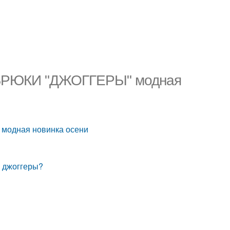
. БРЮКИ "ДЖОГГЕРЫ" модная
 модная новинка осени
е джоггеры?