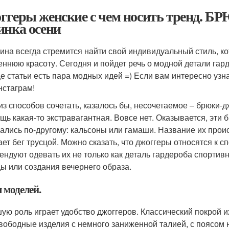
ггеры женские с чем носить тренд
инка осени
на всегда стремится найти свой индивидуальный стиль, ко
еннюю красоту. Сегодня и пойдет речь о модной детали гар
це статьи есть пара модных идей =) Если вам интересно уз
нстаграм!
из способов сочетать, казалось бы, несочетаемое – брюки-д
ещь какая-то экстравагантная. Вовсе нет. Оказывается, эти
ались по-другому: кальсоны или гамаши. Название их происх
ает бег трусцой. Можно сказать, что джоггеры относятся к 
ендуют одевать их не только как деталь гардероба спортив
ы или создания вечернего образа.
 моделей.
ую роль играет удобство джоггеров. Классический покрой и
вободные изделия с немного заниженной талией, с поясом н