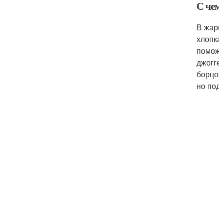
С че
В жар
хлопк
помож
джогг
борцо
но по