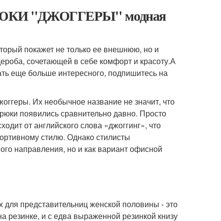
. БРЮКИ "ДЖОГГЕРЫ" модная
торый покажет не только ее внешнюю, но и
дероба, сочетающей в себе комфорт и красоту.А
нать еще больше интересного, подпишитесь на
жоггеры. Их необычное название не значит, что
 брюки появились сравнительно давно. Просто
одит от английского слова «джоггинг», что
спортивному стилю. Однако стилисты
ного направления, но и как вариант офисной
х для представительниц женской половины - это
а резинке, и с едва выраженной резинкой книзу