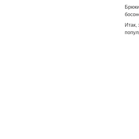
Брюки
босон
Итак,
попул