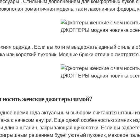
ессуары . Стильным дополнением для комфортных луков счи
окополая романтичная модель, так и лаконичная федора, к
хняя одежда . Если вы хотите выдержать единый стиль в о
ка или короткий пуховик. Модные брюки отлично смотрятся 
м носить женские джоггеры зимой?
одное время года актуальным выбором считаются штаны из 
тажа с начесом внутри. Еще одной особенностью зимних и
 и длина штанин, закрывающая щиколотки. Если вы задаетес
оигрышным решением будет уютный пуховик, меховое пальто 