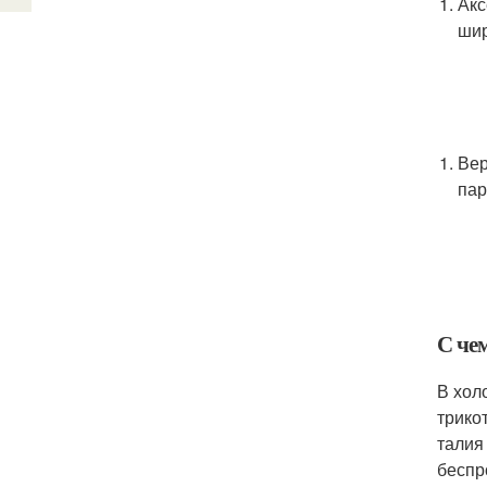
Акс
шир
Вер
пар
С че
В хол
трико
талия
беспр