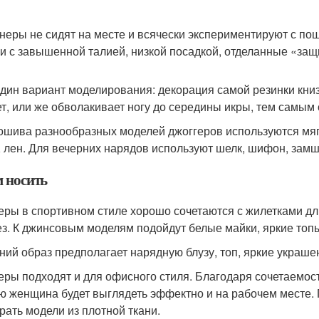
неры не сидят на месте и всячески экспериментируют с по
и с завышенной талией, низкой посадкой, отделанные «защ
дин вариант моделирования: декорация самой резинки кни
т, или же обволакивает ногу до середины икры, тем самым 
ошива разнообразных моделей джоггеров используются мягк
, лен. Для вечерних нарядов используют шелк, шифон, замш
м носить
еры в спортивном стиле хорошо сочетаются с жилетками д
ез. К джинсовым моделям подойдут белые майки, яркие топы 
ний образ предполагает нарядную блузу, топ, яркие украшен
еры подходят и для офисного стиля. Благодаря сочетаемост
ю женщина будет выглядеть эффектно и на рабочем месте.
рать модели из плотной ткани.