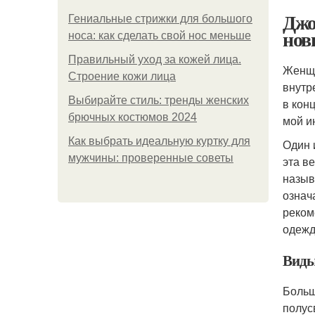
Джо
Гениальные стрижки для большого
нов
носа: как сделать свой нос меньше
Правильный уход за кожей лица.
Женщи
Строение кожи лица
внутр
Выбирайте стиль: тренды женских
в кон
брючных костюмов 2024
мой и
Как выбрать идеальную куртку для
Один 
мужчины: проверенные советы
эта в
назыв
означ
реком
одежд
Виды
Больш
полус