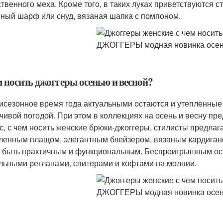
ственного меха. Кроме того, в таких луках приветствуются
ный шарф или снуд, вязаная шапка с помпоном.
м носить джоггеры осенью и весной?
исезонное время года актуальными остаются и утепленные 
чивой погодой. При этом в коллекциях на осень и весну пр
с, с чем носить женские брюки-джоггеры, стилисты предла
ленным плащом, элегантным блейзером, вязаным кардиганом
 быть практичным и функциональным. Беспроигрышным ост
льными регланами, свитерами и кофтами на молнии.