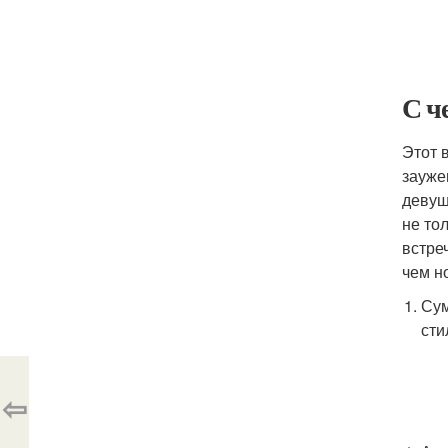
С ч
Этот 
зауже
девуш
не то
встре
чем н
Сум
сти
⇦