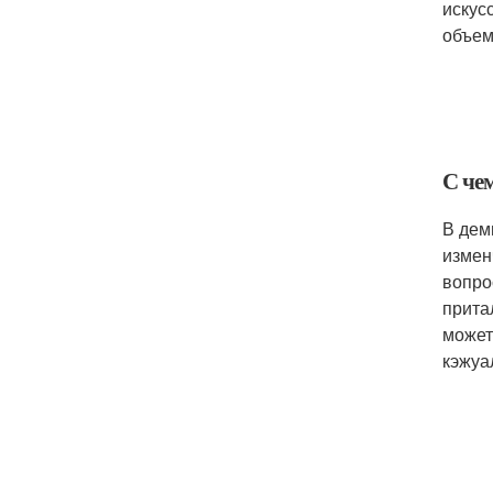
искус
объем
С че
В дем
измен
вопро
прита
может
кэжуа