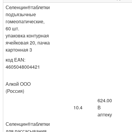
Селенцин
®
таблетки
подъязычные
гомеопатические,
60 шт.
упаковка контурная
ячейковая 20, пачка
картонная 3
код EAN:
4605048004421
Алкой ООО
(Россия)
624.00
10.4
В
аптеку
Селенцин
®
таблетки
для рассасывания