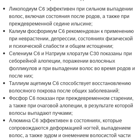
Ликоподиум С6 эффективен при сильном выпадении
волос, включая состояния после родов, а также при
преждевременной седине илысине;
Калиум фосфорикум С6 рекомендован к применению
при неврастении, депрессии, состояниях физической
и психической слабости и общем истощении;
Селениум С6 и Натриум хлоратум С30 показаны при
себорейной алопеции, поражении волосяных
фолликулов и при выпадении волос во время родов и
после них;
Таллиум ацетикум С6 способствует восстановлению
волосяного покрова после общих заболеваний;
Фосфор С6 показан при преждевременном старении,
а также при очаговой алопеции, в результате которой
волосы выпадают пучками;
Алюмина С6 эффективен в состояниях, которые
сопровождаются деформацией ногтей, выпадением
волос, а также зудом и онемением волосистой части