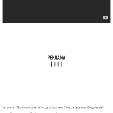
Категории:
Полезные советы
,
Уход за брогами
,
Уход за бровями
,
Ежедневный