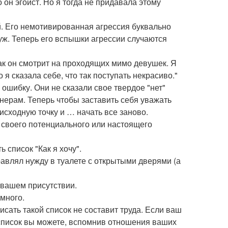
 он эгоист. Но я тогда не придавала этому
й. Его немотивированная агрессия буквально
уж. Теперь его вспышки агрессии случаются
 как он смотрит на проходящих мимо девушек. Я
я сказала себе, что так поступать некрасиво."
е ошибку. Они не сказали свое твердое "нет"
нерам. Теперь чтобы заставить себя уважать
исходную точку и … начать все заново.
я своего потенциального или настоящего
ь список "Как я хочу".
равлял нужду в туалете с открытыми дверями (а
 вашем присутствии.
 много.
сать такой список не составит труда. Если ваш
 список вы можете, вспомнив отношения ваших