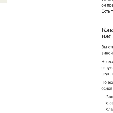
он пр
Есть 
Как
нас
Вы ст
виной
Но ес
окруж
недоп
Но ес
основ
Зан
о с
сла