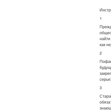
Инстр
1
Прежд
общес
найти
как н
2
Пофан
будущ
закре
серье
3
Стара
обяза
знающ