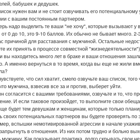
елей, бабушек и дедушек.
писок нужен вам и не стоит озвучивать его потенциальному 
ии с вашим постоянным партнером.
перь надо выделить те ваши "не хочу", которые вызывают у
от 0 до 10, это 9-10 баллов. Их обычно не бывает много. 2-
ас причиной для расставания с мужчиной. Остальные недоста
те их принять в процессе совместной "жизнедеятельности")
ли вы находитесь много лет в браке и ваши отношения зашли
о. А именно вернуться в то время, когда вы еще не жили вм
ла?
чувствуете, что сил хватит, смело озвучьте ваш список, того
что мужчина, взвесив все за и против, выберет уйти.
он согласится с вашими требованиями, озвучьте и то, что п
ение. И если таковое произойдет, то выполните свои обеща
още будет тем девушкам и женщинам, которые только план
ь своих потенциальных партнеров вы будете проверять по э
мер, вспышки немотивированной агрессии в начале ухажив
 запрыгнуть в отношения. Из них потом трудно и больно вы
ь мужчину. Как показывает практика, долго скрывать свои н