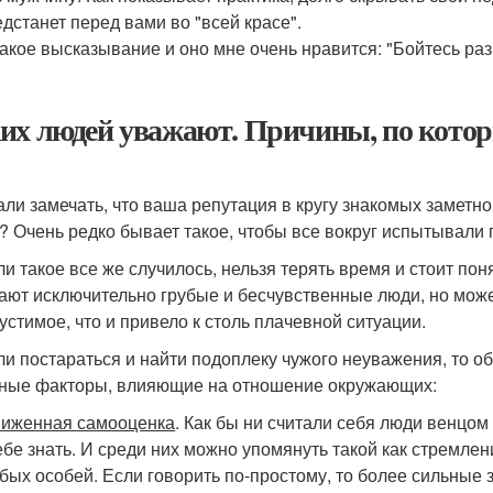
едстанет перед вами во "всей красе".
такое высказывание и оно мне очень нравится: "Бойтесь раз
их людей уважают. Причины, по кот
али замечать, что ваша репутация в кругу знакомых заметно
? Очень редко бывает такое, чтобы все вокруг испытывали 
ли такое все же случилось, нельзя терять время и стоит пон
ают исключительно грубые и бесчувственные люди, но может
устимое, что и привело к столь плачевной ситуации.
ли постараться и найти подоплеку чужого неуважения, то о
ные факторы, влияющие на отношение окружающих:
иженная самооценка
. Как бы ни считали себя люди венцо
ебе знать. И среди них можно упомянуть такой как стремлен
бых особей. Если говорить по-простому, то более сильные 