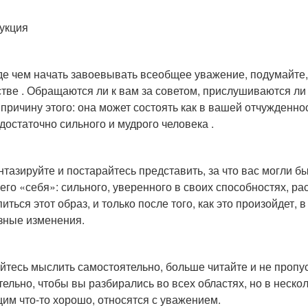
укция
е чем начать завоевывать всеобщее уважение, подумайте,
тве . Обращаются ли к вам за советом, прислушиваются ли
 причину этого: она может состоять как в вашей отчужденнос
едостаточно сильного и мудрого человека .
тазируйте и постарайтесь представить, за что вас могли б
его «себя»: сильного, уверенного в своих способностях, р
питься этот образ, и только после того, как это произойдет,
зные изменения.
йтесь мыслить самостоятельно, больше читайте и не проп
тельно, чтобы вы разбирались во всех областях, но в неск
им что-то хорошо, относятся с уважением.