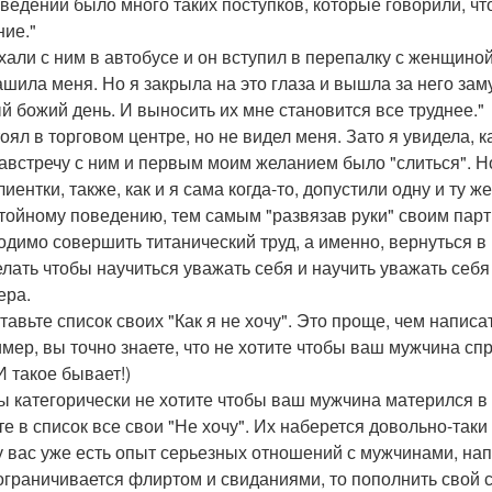
оведении было много таких поступков, которые говорили, что
ние."
хали с ним в автобусе и он вступил в перепалку с женщино
шила меня. Но я закрыла на это глаза и вышла за него зам
й божий день. И выносить их мне становится все труднее."
тоял в торговом центре, но не видел меня. Зато я увидела,
австречу с ним и первым моим желанием было "слиться". Но 
иентки, также, как и я сама когда-то, допустили одну и ту ж
тойному поведению, тем самым "развязав руки" своим парт
одимо совершить титанический труд, а именно, вернуться в 
елать чтобы научиться уважать себя и научить уважать себ
ера.
тавьте список своих "Как я не хочу". Это проще, чем написат
мер, вы точно знаете, что не хотите чтобы ваш мужчина сп
И такое бывает!)
ы категорически не хотите чтобы ваш мужчина матерился в
е в список все свои "Не хочу". Их наберется довольно-таки
у вас уже есть опыт серьезных отношений с мужчинами, напи
ограничивается флиртом и свиданиями, то пополнить свой