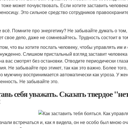
н тоже может почувствовать. Если хотите заставить человек
реносицу. Это сильное средство сотрудников правоохраните
е всё. Помните про энергетику? Не забывайте думать о том,
ет свое дело, даже не сомневайтесь. Трудность состоит в т
 том, что вы хотите послать человеку, чтобы управлять им и
нужденно. Слишком пристальный взгляд заставит человека 
 на вас смотрят без остановки. Отводите периодически глаз
ия. Не забывайте про этикет, так как это важно. Более тог
го мужчину воспринимается автоматически как угроза. У жен
енность. Не забывайте это.
тавь себя уважать. Сказать твердое "н
я
ачали встречаться и, как я видела, он не особо был мною о