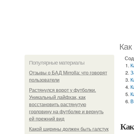
Как
Сод
Популярные материалы
К
З
Отзывы о БАД Mirrolla: что говорят
К
пользователи
К
Растянулся ворот у футболки.
К
Уникальный лайфхак, как
В
восстановить растянутую
горловину на футболке и вернуть
ей прежний вид
Как
Какой ширины должен быть галстук