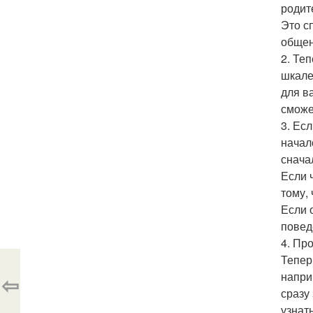
родит
Это с
общен
2. Те
шкале 
для в
сможе
3. Ес
начал
снача
Если 
тому, 
Если 
повед
4. Пр
Тепер
напри
⇦
сразу
узнат