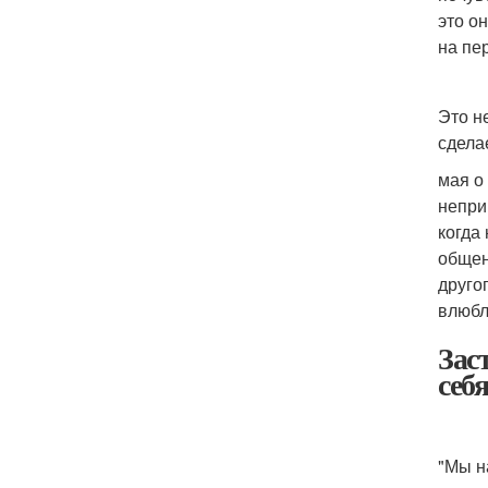
это о
на пе
Это н
сдела
мая о
непри
когда
общен
друго
влюбл
Зас
себ
"Мы н