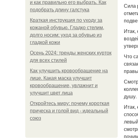
и как правильно его выбрать. Как
Сила 
подобрать длину галстука
отмет
подве
Краткая инструкция по уходу за
кожаной обувью. Гладко стелим,
Итак,
долго носим: уход за обувью из
возде
гладкой кожи
утвер
Осень 2024: тренды женских курток
Что с
для всех стилей
связа
правы
Как улучшить кровообращение на
лице. Какая маска улучшит
Смотр
кровообращение, увлажнит и
колле
улучшит цвет лица
душу.
Откройтесь миру: почему короткая
Итак,
прическа и голой вид - идеальный
спосо
союз
левый
смотр
почув