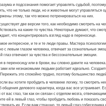
разума и подсознания помогает управлять судьбой, поэтому
ить, что не только люди, но и животные могут управляться 
ржены этому, так что можно потренироваться на них.
 существует две версии того, как необходимо смотреть на ч
йствовать на какие-то чувства. Некоторые думают, что смотр
ждает, что концентрировать взгляд надо в переносице.
амое интересное, и те и те люди правы. Мастера психологии
но с левым глазом человека, отвечает за сознательные эмоц
й глаз отвечают за чувства и бессознательные эмоции.
я в переносицу или в брови, вы словно давите на человека. 
гами или незнакомыми людьми работает идеально. Создаетс
 Пережить это спокойно трудно, поэтому большинство людей
 если вы хотите пробудить в человеке логику, то смотреть н
б общения делового характера, когда вас все устраивает. Ес
 от вас глаз, так как он связан с отделом мозга, отвечающи
ите ей в левый глаз, чтобы пробудить любовь и показать сво
ствовать их. Если вам страшно, то левый глаз собеседника 