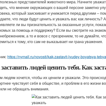
полезных представителей животного мира. Начните уважать
деть, что мнение окружающих о вашей персоне заметно улуч
овека, который заискивает и унижается перед другими – по
даете, что люди будут ценить и уважать вас как личность? 
являете ли вы признательность за оказанные услуги, показ
комых за помощь и поддержку? Если вы смотрите на знако
небрежением, а то и вовсе с презрением, то не думайте, что
емиться к тому, кто сам не выказывает ни грана уважения.
ник:
https://nymall.ru/novosti/kak-zastavit-lyudey-boyatsya-teby
 заставить людей ценить тебя. Как заст
м людям хочется, чтобы их ценили и уважали. Это происхо
ртнее чувствует себя в обществе, и проблем в его жизни воз
кли не обращать внимания.