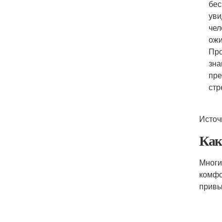
бес
уви
чел
ожи
Про
зна
пре
стр
Источ
Как
Многи
комфо
привы