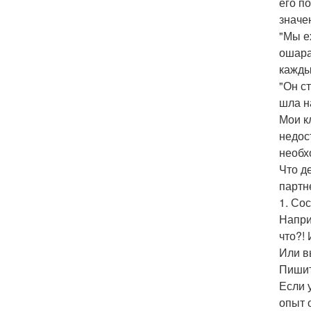
его п
значе
"Мы е
ошара
кажды
"Он с
шла н
Мои кл
недос
необх
Что д
партн
1. Сос
Напри
что?! 
Или в
Пишит
Если 
опыт 