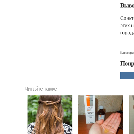
Выво
Санкт
этих 
город
Категори
Понр
Читайте также