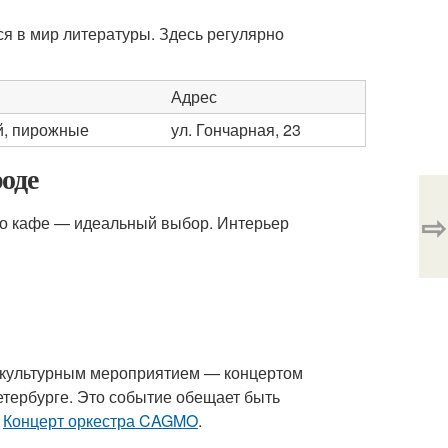
ся в мир литературы. Здесь регулярно
Адрес
й, пирожные
ул. Гончарная, 23
оде
⇨
это кафе — идеальный выбор. Интерьер
 культурным мероприятием — концертом
етербурге. Это событие обещает быть
:
Концерт оркестра CAGMO
.