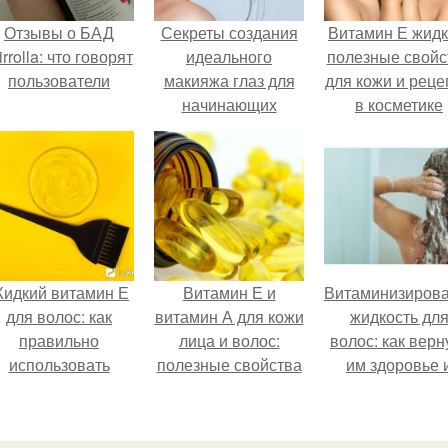
Отзывы о БАД
Секреты создания
Витамин Е жидк
rrolla: что говорят
идеального
полезные свойс
пользователи
макияжа глаз для
для кожи и рец
начинающих
в косметике
идкий витамин Е
Витамин Е и
Витаминизиров
для волос: как
витамин А для кожи
жидкость дл
правильно
лица и волос:
волос: как верн
использовать
полезные свойства
им здоровье 
и применение
блеск