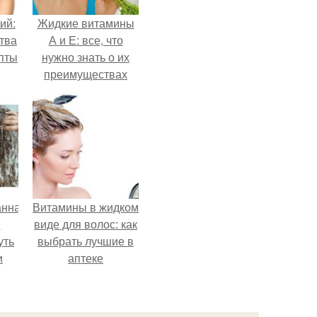
ий:
Жидкие витамины
тва
А и Е: все, что
епты
нужно знать о их
преимуществах
анная
Витамины в жидком
я
виде для волос: как
уть
выбрать лучшие в
и
аптеке