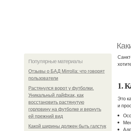
Как
Санкт
Популярные материалы
хотит
Отзывы о БАД Mirrolla: что говорят
пользователи
1. 
Растянулся ворот у футболки.
Уникальный лайфхак, как
Это к
восстановить растянутую
и про
горловину на футболке и вернуть
Осо
ей прежний вид
Мен
Какой ширины должен быть галстук
Адр