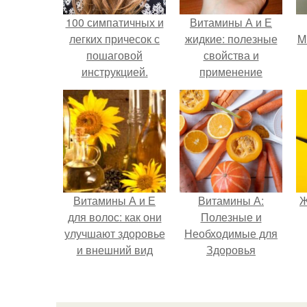
100 симпатичных и
Витамины А и Е
легких причесок с
жидкие: полезные
Mi
пошаговой
свойства и
инструкцией.
применение
Легкие прически —
подборка
поразительно
красивых
вариантов (120
фото). Советы, как
сделать прическу
Витамины А и Е
Витамины А:
Ж
самой себе за 5
для волос: как они
Полезные и
минут
улучшают здоровье
Необходимые для
и внешний вид
Здоровья