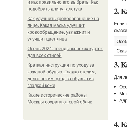
и как правильно его выбрать. Как
2. 
подобрать длину галстука
Как улучшить кровообращение на
Если 
лице. Какая маска улучшит
сказки
кровообращение, увлажнит и
улучшит цвет лица
Особ
Осень 2024: тренды женских курток
Сказ
для всех стилей
3. 
Краткая инструкция по уходу за
кожаной обувью. Гладко стелим,
Для л
долго носим: уход за обувью из
гладкой кожи
Осо
Мен
Какие исторические районы
Адр
Москвы сохраняют свой облик
4. 