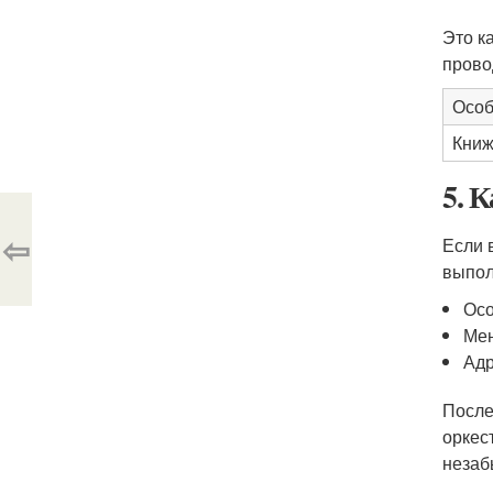
Это к
прово
Особ
Книж
5. 
⇦
Если 
выпол
Осо
Мен
Адр
После
оркес
незаб