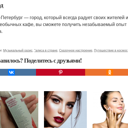
д
-Петербург — город, который всегда радует своих жителей 
необычных кафе, вы сможете получить незабываемый опыт 
а.
и:
Музыкальный оазис
,
"алиса в стране
,
Сказочное настроение
,
Путешествие в космос
авилось? Поделитесь с друзьями!