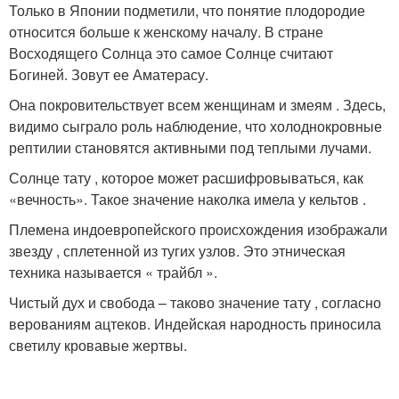
Только в Японии подметили, что понятие плодородие
относится больше к женскому началу. В стране
Восходящего Солнца это самое Солнце считают
Богиней. Зовут ее Аматерасу.
Она покровительствует всем женщинам и змеям . Здесь,
видимо сыграло роль наблюдение, что холоднокровные
рептилии становятся активными под теплыми лучами.
Солнце тату , которое может расшифровываться, как
«вечность». Такое значение наколка имела у кельтов .
Племена индоевропейского происхождения изображали
звезду , сплетенной из тугих узлов. Это этническая
техника называется « трайбл ».
Чистый дух и свобода – таково значение тату , согласно
верованиям ацтеков. Индейская народность приносила
светилу кровавые жертвы.