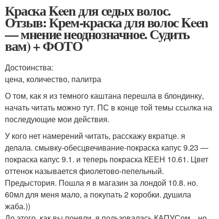
Краска Keen для седых волос.
Отзыв: Крем-краска для волос Keen
— мнение неоднозначное. Судить
вам) + ФОТО
Достоинства:
цена, количество, палитра
О том, как я из темного каштана перешла в блондинку,
начать читать можно тут. ПС в конце той темы ссылка на
последующие мои действия.
У кого нет намерений читать, расскажу вкратце. я
делала. смывку-обесцвечивание-покраска капус 9.23 —
покраска капус 9.1. и теперь покраска КЕЕН 10.61. Цвет
оттенок называется фиолетово-пепельный.
Предыстория. Пошла я в магазин за лондой 10.8. но.
60мл для меня мало, а покупать 2 коробки. душила
жаба.))
До этого, как вы поняли, я пользовалась КАПУСом, . но,