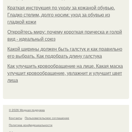
Краткая инструкция по уходу за кожаной обувью.
Гладко стелим, долго носим: уход за обувью из
гладкой кожи
Откройтесь миру: почему короткая прическа и голой
вид - идеальный союз
Какой ширины должен быть галстук и как правильно
его выбрать. Как подобрать длину галстука
Как улучшить кровообращение на лице. Какая маска
улучшит кровообращение, увлажнит и улучшит цвет
лица
© 2026 Модная подружка
Контакты
Пользовательское соглашение
Политика конфидециальности