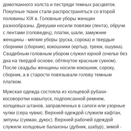
домотканного холста и пестряди темных расцветок.
Покупные ткани стали распространяться со второй
половины ХIX в. Головные уборы женщин
разнообразны. Девушки носили повязки (лента), обручи
с лентами (головедец), платки, шали, замужние
женщины - мягкие уборы (руска, сорока) и твердые
сборники (сборник), кокошники (юртыр, треюк, ошувка).
Свадебным головным убором служил юрной (очелье без
дна на твердой основе, обтянутое красным сукном).
После свадьбы женщины носили кокошник, сороку,
сборник, а в старости повязывали голову темным
платком.
Мужская одежда состояла из холщевой рубахи-
косоворотки навыпуск, подпоясанной ремнем,
холщевых штанов, заправленных в сапоги или узорные
чулки (сера чувки). Верхней одеждой служили кафтан,
зипуны (сукман, дукос). Верхней рабочей одеждой
служили холщовые балахоны (дубник, шабур), зимой -