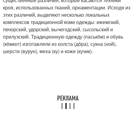
существенные различия, которые касаются техники
кроя, использованных тканей, орнаментации. Исходя из
этих различий, выделяют несколько локальных
комплексов традиционной коми одежды: ижемский,
печорский, удорский, вычегодский, сысольский и
прилузский. Традиционную одежду (паськöм) и обувь
(кöмкот) изготавляли из холста (дöра), сукна (ной),
шерсти (вурун), меха (ку) и кожи (кучик).