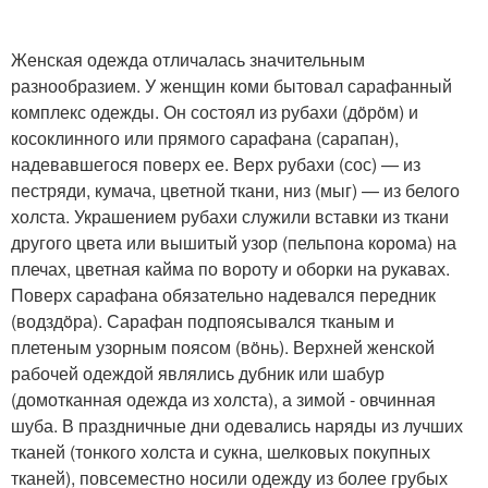
Женская одежда отличалась значительным
разнообразием. У женщин коми бытовал сарафанный
комплекс одежды. Он состоял из рубахи (дöрöм) и
косоклинного или прямого сарафана (сарапан),
надевавшегося поверх ее. Верх рубахи (сос) — из
пестряди, кумача, цветной ткани, низ (мыг) — из белого
холста. Украшением рубахи служили вставки из ткани
другого цвета или вышитый узор (пельпона кoрoма) на
плечах, цветная кайма по вороту и оборки на рукавах.
Поверх сарафана обязательно надевался передник
(водздöра). Сарафан подпоясывался тканым и
плетеным узорным поясом (вöнь). Верхней женской
рабочей одеждой являлись дубник или шабур
(домотканная одежда из холста), а зимой - овчинная
шуба. В праздничные дни одевались наряды из лучших
тканей (тонкого холста и сукна, шелковых покупных
тканей), повсеместно носили одежду из более грубых