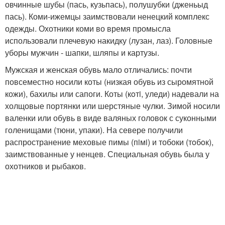
овчинные шубы (пась, кузьпась), полушубки (дженьыд
пась). Коми-ижемцы заимствовали ненецкий комплекс
одежды. Охотники коми во время промысла
использовали плечевую накидку (лузан, лаз). Головные
уборы мужчин - шапки, шляпы и картузы.
Мужская и женская обувь мало отличались: почти
повсеместно носили коты (низкая обувь из сыромятной
кожи), бахилы или сапоги. Коты (кoтi, уледи) надевали на
холщовые портянки или шерстяные чулки. Зимой носили
валенки или обувь в виде валяных головок с суконными
голенищами (тюни, упаки). На севере получили
распространение меховые пимы (пiмi) и тобоки (тoбoк),
заимствованные у ненцев. Специальная обувь была у
охотников и рыбаков.