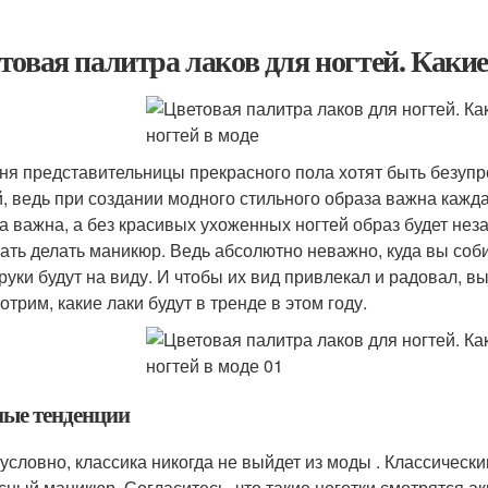
товая палитра лаков для ногтей. Какие 
ня представительницы прекрасного пола хотят быть безупре
й, ведь при создании модного стильного образа важна кажд
а важна, а без красивых ухоженных ногтей образ будет нез
ать делать маникюр. Ведь абсолютно неважно, куда вы собир
руки будут на виду. И чтобы их вид привлекал и радовал, 
трим, какие лаки будут в тренде в этом году.
ые тенденции
условно, классика никогда не выйдет из моды . Классически
сный маникюр. Согласитесь, что такие ноготки смотрятся акк