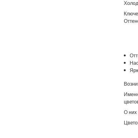
Холод
Ключе
Оттен
Отт
Нас
Ярк
Возни
Именн
цвето
О них 
Цвето