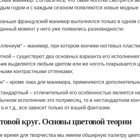
дым годом и с каждым сезоном появляются новые модные 
раньше французский маникюр выполнялся только в одном ст
 данный момент у него уже появились разновидности:
ллениум" – маникюр, при котором кончики ногтевых пласти
тной – существуют два основных варианта его исполнения:
чик выделяется любым цветом или же ноготь покрывается ц
ными контрастными оттенками;
н" – кроме лака для маникюра, применяются дополнительные
тандартный – отличительной его особенностью является н
бычном исполнении это полумесяц, то в нестандартном кон
га и т.д., все зависит только от вашей фантазии.
товой круг. Основы цветовой теории
е время для творчества мы имеем обширную палитру цветов