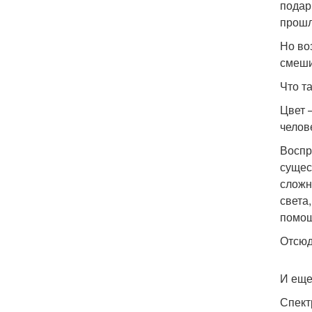
подар
прошл
Но во
смеши
Что т
Цвет 
челов
Воспр
сущес
сложн
света
помощ
Отсюд
И еще
Спект