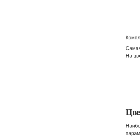
Компл
Самая
На цв
Цве
Наибо
парам