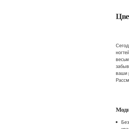
Цве
Сегод
ногте
весьм
забыв
ваши 
Рассмо
Модн
Без
кра