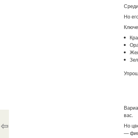
Среди
Но ег
Ключе
Кр
Ор
Же
Зе
Упрощ
Вариа
вас.
⇦
Но цв
— фио