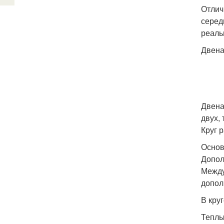
Отлич
серед
реаль
Двена
Двена
двух, 
Круг р
Основ
Допол
Между
допол
В кру
Теплы