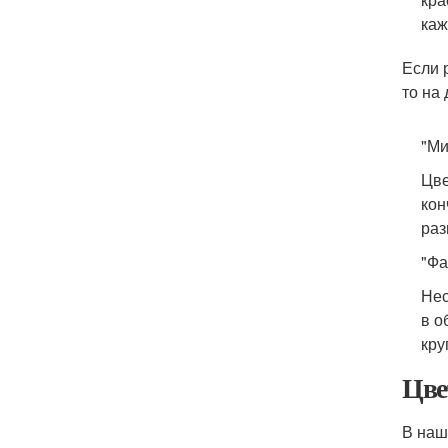
каж
Если 
то на
"Ми
Цве
кон
раз
"Фа
Нес
в о
кру
Цве
В наш