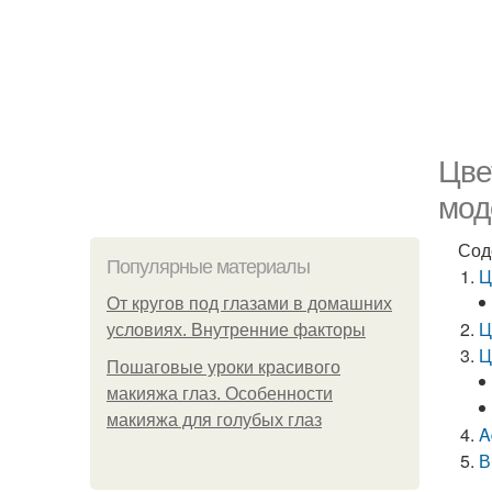
Цве
мод
Сод
Популярные материалы
Ц
От кругов под глазами в домашних
Ц
условиях. Внутренние факторы
Ц
Пошаговые уроки красивого
макияжа глаз. Особенности
макияжа для голубых глаз
A
В