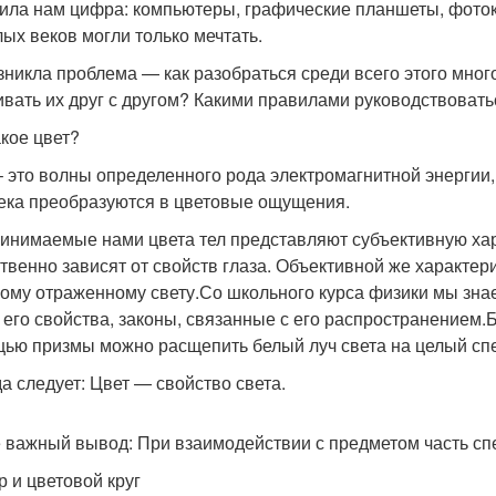
ила нам цифра: компьютеры, графические планшеты, фоток
ых веков могли только мечтать.
зникла проблема — как разобраться среди всего этого мног
вать их друг с другом? Какими правилами руководствовать
акое цвет?
– это волны определенного рода электромагнитной энергии,
ека преобразуются в цветовые ощущения.
инимаемые нами цвета тел представляют субъективную харак
твенно зависят от свойств глаза. Объективной же характери
ому отраженному свету.Со школьного курса физики мы знаем
, его свойства, законы, связанные с его распространением.
ью призмы можно расщепить белый луч света на целый спе
а следует: Цвет — свойство света.
 важный вывод: При взаимодействии с предметом часть спе
р и цветовой круг