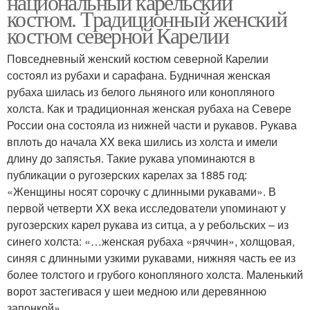
национальный карельский
костюм. Традиционный женский
костюм северной Карелии
Национальные
Костюм для старшей
Повседневный женский костюм северной Карелии
костюмы
группы
состоял из рубахи и сарафана. Будничная женская
рубаха шилась из белого льняного или конопляного
холста. Как и традиционная женская рубаха на Севере
России она состояла из нижней части и рукавов. Рукава
Татарский костюм
Мужской костюм
вплоть до начала XX века шились из холста и имели
длину до запястья. Такие рукава упоминаются в
публикации о ругозерских карелах за 1885 год:
«Женщины носят сорочку с длинными рукавами». В
первой четверти XX века исследователи упоминают у
Французские костюмы
Детский костюм
ругозерских карел рукава из ситца, а у ребольских – из
синего холста: «…женская рубаха «ряччин», холщовая,
синяя с длинными узкими рукавами, нижняя часть ее из
более толстого и грубого конопляного холста. Маленький
Костюм в древности
Русский костюм
ворот застегивася у шеи медною или деревянною
запонкой».