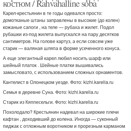
костюм / Rahvahalline soba
Карел-крестьянин в те годы одевался просто:
домотканые штаны заправлены в высокие (до колен)
кожаные сапоги , на теле — рубаха и жилет. Подол
рубашки из-под жилета выпускался на пару десятков
сантиметров. На голове картуз, а если совсем уже
старик — валяная шляпа в форме усеченного конуса.
А еще элегантный карел любил носить шарф или
шейный платок . Шейные платки вышивались
замысловато, с использованием сложных орнаментов.
Кантелист в Олонецком уезде. Фото: kizhi.karelia.ru
Семья в деревне Суна. Фото: kizhi.karelia.ru
Старик из Кяппесельги. Фото: kizhi.karelia.ru
Похолодало? Крестьянин надевал на широкие плечи
кафтан , доходивший до колена. Иногда — суконный
пиджак с отложным воротником и прорезным карманом