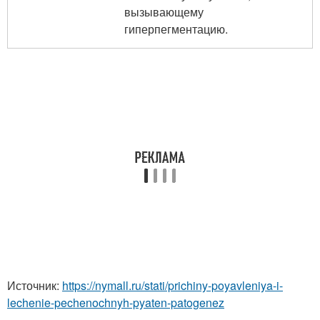
вызывающему
гиперпегментацию.
Источник:
https://nymall.ru/stati/prichiny-poyavleniya-i-
lechenie-pechenochnyh-pyaten-patogenez