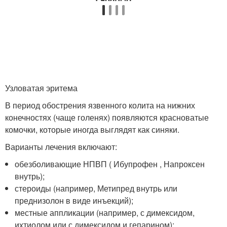
Узловатая эритема
В период обострения язвенного колита на нижних
конечностях (чаще голенях) появляются красноватые
комочки, которые иногда выглядят как синяки.
Варианты лечения включают:
обезболивающие НПВП ( Ибупрофен , Напроксен
внутрь);
стероиды (например, Метипред внутрь или
преднизолон в виде инъекций);
местные аппликации (например, с димексидом,
ихтиолом или с димексидом и гепарином);