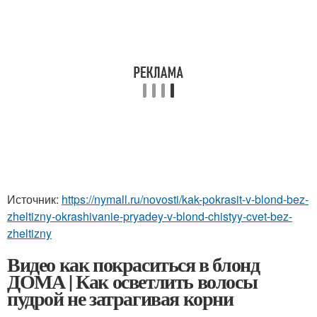
Источник:
https://nymall.ru/novosti/kak-pokrasit-v-blond-bez-
zheltizny-okrashivanie-pryadey-v-blond-chistyy-cvet-bez-
zheltizny
Видео как покраситься в блонд
ДОМА | Как осветлить волосы
пудрой не затрагивая корни