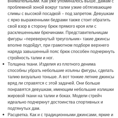
внимательными. Как уже упоминалось выше, дамам с
проблемной зоной вокруг талии узкие обтягивающие
слимы с высокой посадкой − под запретом. Девушкам
с ярко выраженными бедрами также стоит обратить
свой взор в сторону брюк прямого кроя или с
расклешенными брючинами. Представительницам
фигуры «перевернутый треугольник» такие джинсы
вполне подойдут, при грамотном подборе верхнего
наряда завышенный пояс брюк способен подчеркнуть
стройность талии и ног.
Толщина ткани. Изделия из плотного денима
способны убрать небольшие изъяны фигуры, сделать
талию визуально тоньше. А вот тонкие летние джинсы
вряд ли справятся с этой задачей. Они больше
понравятся девушкам, имеющим небольшие излишки
жировой ткани на талии и боках. Модели стрейч
идеально подчеркнут достоинства спортивных и
подтянутых дам.
Расцветка. Как и с традиционными джинсами, яркие и