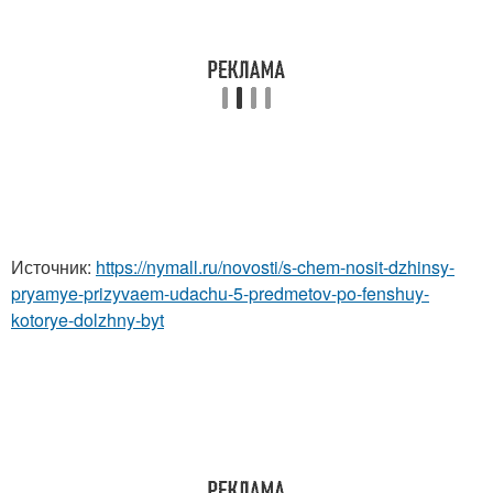
Источник:
https://nymall.ru/novosti/s-chem-nosit-dzhinsy-
pryamye-prizyvaem-udachu-5-predmetov-po-fenshuy-
kotorye-dolzhny-byt