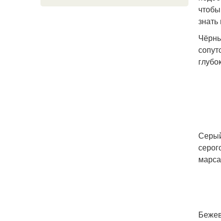
чтобы
знать
Чёрны
сопут
глубо
Серый
серог
марса
Бежев