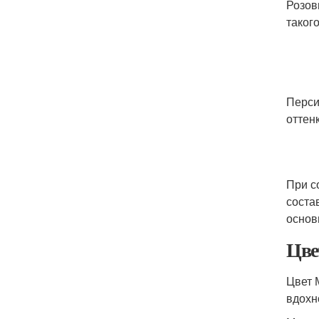
Розов
таког
Перси
оттен
При с
соста
основ
Цве
Цвет 
вдохн