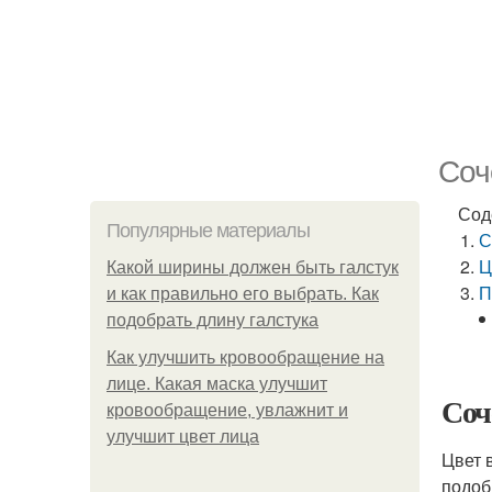
Соч
Сод
Популярные материалы
С
Ц
Какой ширины должен быть галстук
П
и как правильно его выбрать. Как
подобрать длину галстука
Как улучшить кровообращение на
лице. Какая маска улучшит
Соч
кровообращение, увлажнит и
улучшит цвет лица
Цвет 
подоб