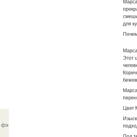
Марса
прекр
смеши
для к
Почем
Марса
Этот 
челов
Корич
бежев
Марса
перен
Цвет 
Изыск
⇦
подхо
Под т