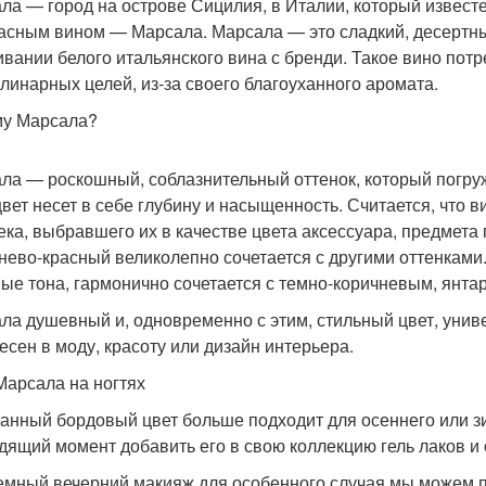
ла — город на острове Сицилия, в Италии, который извест
асным вином — Марсала. Марсала — это сладкий, десертный
вании белого итальянского вина с бренди. Такое вино потр
улинарных целей, из-за своего благоуханного аромата.
у Марсала?
ла — роскошный, соблазнительный оттенок, который погру
цвет несет в себе глубину и насыщенность. Считается, что
ека, выбравшего их в качестве цвета аксессуара, предмета 
нево-красный великолепно сочетается с другими оттенками
ые тона, гармонично сочетается с темно-коричневым, янта
ла душевный и, одновременно с этим, стильный цвет, унив
есен в моду, красоту или дизайн интерьера.
Марсала на ногтях
анный бордовый цвет больше подходит для осеннего или зи
дящий момент добавить его в свою коллекцию гель лаков и
емный вечерний макияж для особенного случая мы можем п