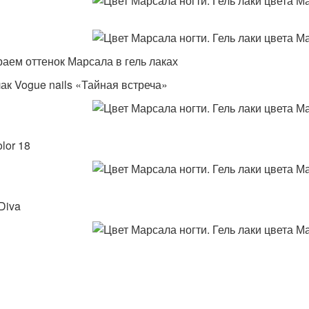
аем оттенок Марсала в гель лаках
лак Vogue nails «Тайная встреча»
olor 18
Diva