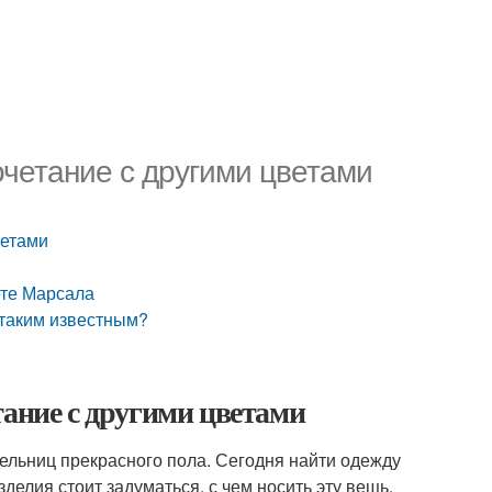
очетание с другими цветами
ветами
ете Марсала
 таким известным?
тание с другими цветами
ельниц прекрасного пола. Сегодня найти одежду
зделия стоит задуматься, с чем носить эту вещь,