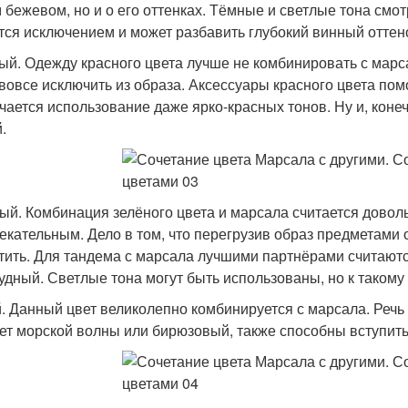
 бежевом, но и о его оттенках. Тёмные и светлые тона смот
тся исключением и может разбавить глубокий винный оттен
ый. Одежду красного цвета лучше не комбинировать с марса
 вовсе исключить из образа. Аксессуары красного цвета по
чается использование даже ярко-красных тонов. Ну и, конеч
.
ый. Комбинация зелёного цвета и марсала считается довол
екательным. Дело в том, что перегрузив образ предметами 
тить. Для тандема с марсала лучшими партнёрами считаютс
удный. Светлые тона могут быть использованы, но к такому
. Данный цвет великолепно комбинируется с марсала. Речь и
вет морской волны или бирюзовый, также способны вступить