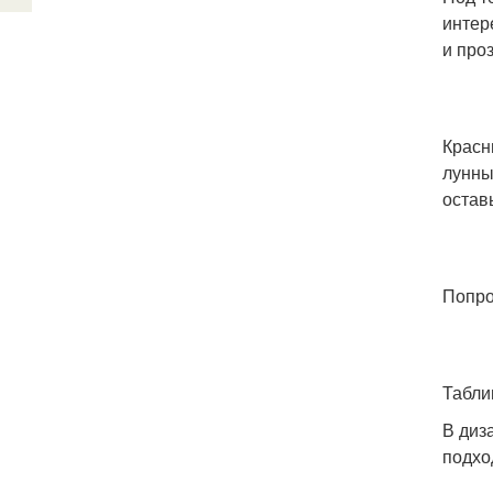
интер
и про
Красн
лунны
остав
Попро
Табли
В диз
подхо