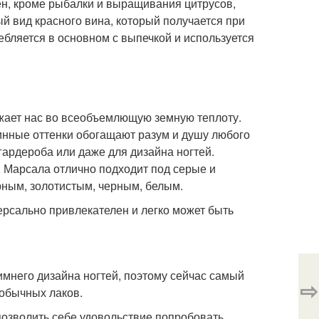
ен, кроме рыбалки и выращивания цитрусов,
 вид красного вина, который получается при
ебляется в основном с выпечкой и используется
жает нас во всеобъемлющую земную теплоту.
 винные оттенки обогащают разум и душу любого
гардероба или даже для дизайна ногтей.
. Марсала отлично подходит под серые и
рным, золотистым, черным, белым.
ерсально привлекателен и легко может быть
мнего дизайна ногтей, поэтому сейчас самый
⇨
 обычных лаков.
озволить себе удовольствие попробовать