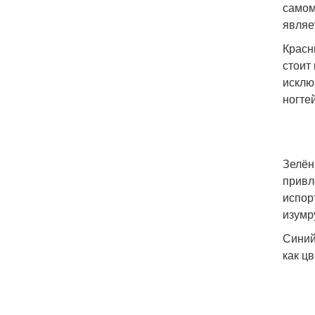
самом
являе
Красн
стоит
исклю
ногтей
Зелён
привл
испор
изумр
Синий
как ц