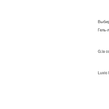
Выбир
Гель-
G.la c
Luxio 