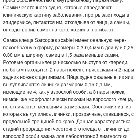
Самки чесоточного зудня, которые определяют
клиническую картину заболевания, прогрызают ходы в
эпидермисе, питаются им, откладывают яйца, а самцы,
оплодотворив самок на коже хозяина, погибают.
Самка клеща Sarcoptes scabiei имеет овальную чере-
пахообразную форму, размеры 0,3-0,4 мм в длину и 0,25-
0,38 мм в ширину, самец в 1,5 раза меньше самки.
Ротовые органы клеща несколько выступают кпереди,
по бокам находятся 2 пары ножек с присосками и 2 пары
задних ножек с щетинками. Яйца зудня овальные, из яиц
вылупливаются личинки размером 0,15-0,1 мм,
имеющие не 4, как у взрослой особи, а 3 пары ножек,
нимфы же морфологически похожи на взрослого клеща,
но отличаются меньшими размерами. Оболочки яиц, из
которых вылупились личинки, прозрачные, спавшиеся, с
продольной трещиной по краю. Данная характеристика
стадий превращения чесоточного клеща от личинки до
взрослой особи важна для лабораторной диагностики