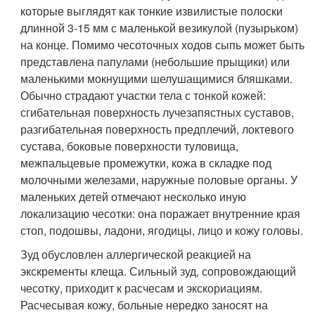
которые выглядят как тонкие извилистые полоски
длинной 3-15 мм с маленькой везикулой (пузырьком)
на конце. Помимо чесоточных ходов сыпь может быть
представлена папулами (небольшие прыщики) или
маленькими мокнущими шелушащимися бляшками.
Обычно страдают участки тела с тонкой кожей:
сгибательная поверхность лучезапястных суставов,
разгибательная поверхность предплечий, локтевого
сустава, боковые поверхности туловища,
межпальцевые промежутки, кожа в складке под
молочными железами, наружные половые органы. У
маленьких детей отмечают несколько иную
локализацию чесотки: она поражает внутренние края
стоп, подошвы, ладони, ягодицы, лицо и кожу головы.
Зуд обусловлен аллергической реакцией на
экскременты клеща. Сильный зуд, сопровождающий
чесотку, приходит к расчесам и экскориациям.
Расчесывая кожу, больные нередко заносят на