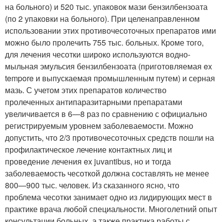
на больного) и 520 тыс. упаковок мази бензилбензоата
(по 2 упаковки на больного). При целенаправленном
использовании этих противочесоточных препаратов ими
можно было проле­чить 755 тыс. больных. Кроме того,
для лечения чесотки ши­роко используются водно-
мыльная эмульсия бензилбензо­ата (приготовляемая ex
tempore и выпускаемая промыш­ленным путем) и серная
мазь. С учетом этих препаратов количество
пролеченных антипаразитарными препарата­ми
увеличивается в 6—8 раз по сравнению с официально
регистрируемым уровнем заболеваемости. Можно
допус­тить, что 2/3 противочесоточных средств пошли на
профи­лактическое лечение контактных лиц и
проведение лече­ния ex juvantibus, но и тогда
заболеваемость чесоткой должна составлять не менее
800—900 тыс. человек. Из ска­занного ясно, что
проблема чесотки занимает одно из ли­дирующих мест в
практике врача любой специальности. Многолетний опыт
консультации больных, а также практика работы с