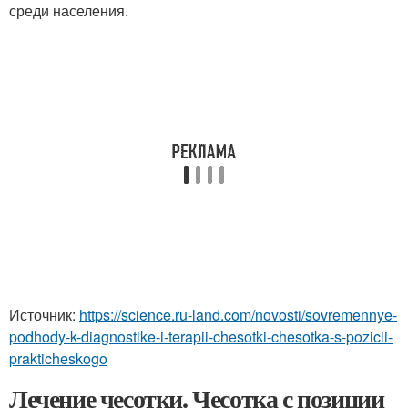
среди населения.
Источник:
https://science.ru-land.com/novosti/sovremennye-
podhody-k-diagnostike-i-terapii-chesotki-chesotka-s-pozicii-
prakticheskogo
Лечение чесотки. Чесотка с позиции