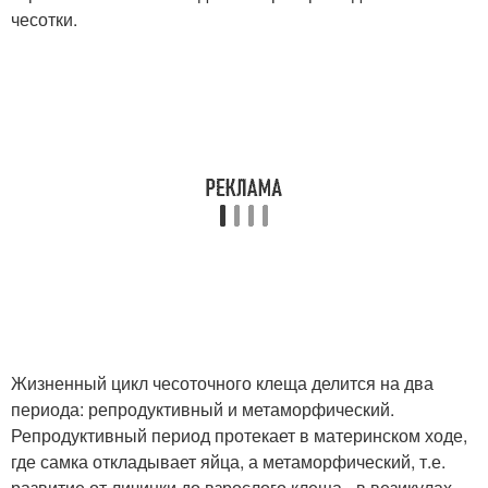
чесотки.
Жизненный цикл чесоточного клеща делится на два
периода: репродуктивный и метаморфический.
Репродуктивный период протекает в материнском ходе,
где самка откладывает яйца, а метаморфический, т.е.
развитие от личинки до взрослого клеща - в везикулах,