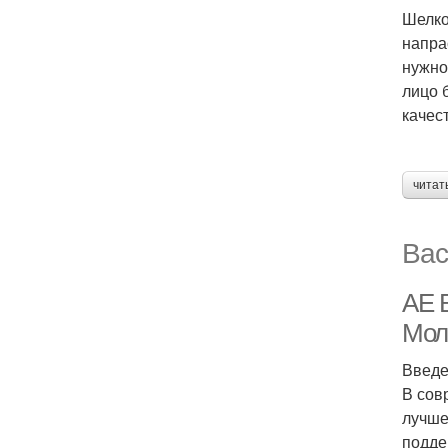
Шелко
напра
нужно
лицо 
качес
читат
Вас
АЕ 
Мол
Введ
В сов
лучше
подде