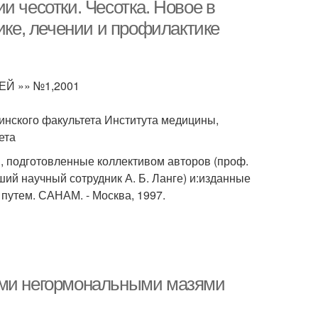
и чесотки. Чесотка. Новое в
ике, лечении и профилактике
 »» №1,2001
нского факультета Института медицины,
ета
 подготовленные коллективом авторов (проф.
рший научный сотрудник А. Б. Ланге) и:изданные
утем. САНАМ. - Москва, 1997.
ими негормональными мазями