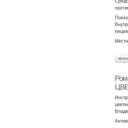
Средс
проти
Показ
Внутр
пищев
Местн
читат
Ром
ЦВЕ
Инстр
цветк
Владе
Актив