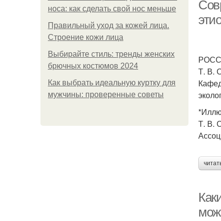
Сов
носа: как сделать свой нос меньше
этио
Правильный уход за кожей лица.
Строение кожи лица
Выбирайте стиль: тренды женских
РОСС
брючных костюмов 2024
Т. В.
Кафед
Как выбрать идеальную куртку для
эколо
мужчины: проверенные советы
*Иллю
Т. В.
Ассоц
читат
Как
мож