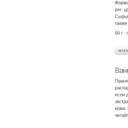
Форма
рег. у
Сырье
также
50 г -
читат
Ван
Приня
распа
если 
экстр
кожи.
читай