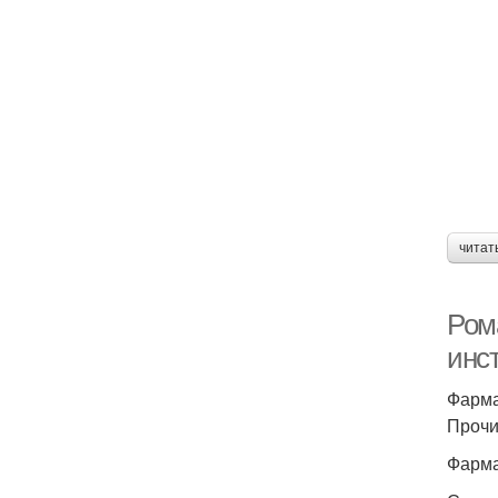
читат
Ром
инс
Фарма
Прочи
Фарма