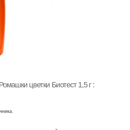
омашки цветки Биотест 1,5 г :
чника.