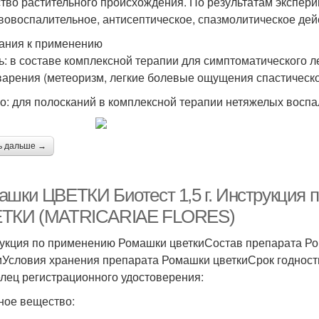
тво растительного происхождения. По результатам экспер
вовоспалительное, антисептическое, спазмолитическое дей
ания к применению
ь: в составе комплексной терапии для симптоматического
арения (метеоризм, легкие болевые ощущения спастическог
о: для полосканий в комплексной терапии нетяжелых воспал
ь дальше →
ашки ЦВЕТКИ Биотест 1,5 г. Инструкци
ТКИ (MATRICARIAE FLORES)
укция по применению Ромашки цветкиСостав препарата Р
иУсловия хранения препарата Ромашки цветкиСрок годност
лец регистрационного удостоверения:
ное вещество: