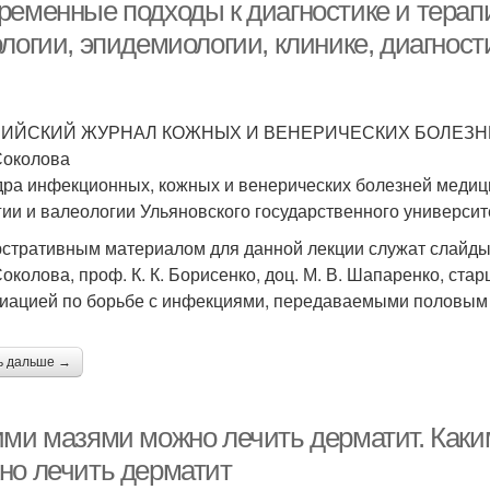
ременные подходы к диагностике и терапи
рецепторы
логии, эпидемиологии, клинике, диагност
ИЙСКИЙ ЖУРНАЛ КОЖНЫХ И ВЕНЕРИЧЕСКИХ БОЛЕЗНЕЙ
 Соколова
ра инфекционных, кожных и венерических болезней медици
гии и валеологии Ульяновского государственного университ
стративным материалом для данной лекции служат слайды,
 Соколова, проф. К. К. Борисенко, доц. М. В. Шапаренко, ста
иацией по борьбе с инфекциями, передаваемыми половым п
ь дальше →
ими мазями можно лечить дерматит. Как
но лечить дерматит