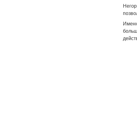
Негор
позво
Именн
больш
дейст