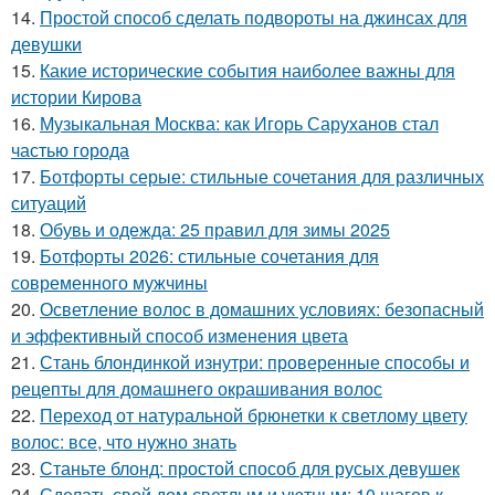
14.
Простой способ сделать подвороты на джинсах для
девушки
15.
Какие исторические события наиболее важны для
истории Кирова
16.
Музыкальная Москва: как Игорь Саруханов стал
частью города
17.
Ботфорты серые: стильные сочетания для различных
ситуаций
18.
Обувь и одежда: 25 правил для зимы 2025
19.
Ботфорты 2026: стильные сочетания для
современного мужчины
20.
Осветление волос в домашних условиях: безопасный
и эффективный способ изменения цвета
21.
Стань блондинкой изнутри: проверенные способы и
рецепты для домашнего окрашивания волос
22.
Переход от натуральной брюнетки к светлому цвету
волос: все, что нужно знать
23.
Станьте блонд: простой способ для русых девушек
24.
Сделать свой дом светлым и уютным: 10 шагов к