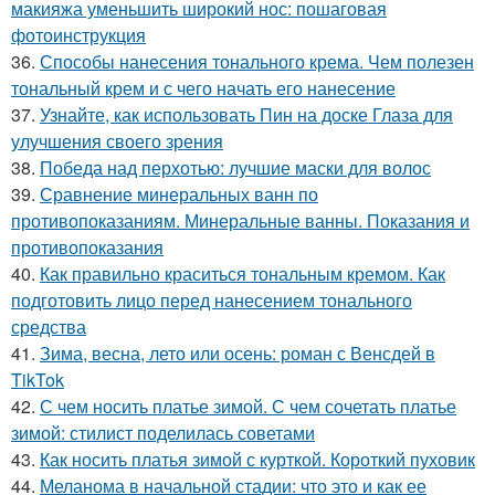
макияжа уменьшить широкий нос: пошаговая
фотоинструкция
36.
Способы нанесения тонального крема. Чем полезен
тональный крем и с чего начать его нанесение
37.
Узнайте, как использовать Пин на доске Глаза для
улучшения своего зрения
38.
Победа над перхотью: лучшие маски для волос
39.
Сравнение минеральных ванн по
противопоказаниям. Минеральные ванны. Показания и
противопоказания
40.
Как правильно краситься тональным кремом. Как
подготовить лицо перед нанесением тонального
средства
41.
Зима, весна, лето или осень: роман с Венсдей в
TikTok
42.
С чем носить платье зимой. С чем сочетать платье
зимой: стилист поделилась советами
43.
Как носить платья зимой с курткой. Короткий пуховик
44.
Меланома в начальной стадии: что это и как ее